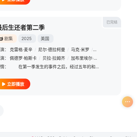
已完结
最后生还者第二季
剧集
2025
美国
演：
克雷格·麦辛
/
尼尔·德拉柯曼
/
马克·米罗
/
妮娜·洛佩斯-科拉多
/
演：
郑恺
佩德罗·帕斯卡
/
黄轩
/
陈学冬
/
贝拉·拉姆齐
/
王俊凯
/
/
余心恬
加布里埃尔·鲁纳
/
刘恩佳
/
/
李亨
卢蒂娜·卫斯理
/
李京沐
/
情：
在第一季发生的事件之后，经过五年的和平生活，Joel（佩德罗·帕斯卡 Pedro Pascal 饰）和Ellie（贝拉·拉姆齐 Bella Ramsey 饰）共同的过去再次找上门来，导致两人陷入相
立即播放