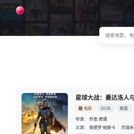
星球大战：曼达洛人
电影
2026
美国
导演：
乔恩·费儒
主演：
佩德罗·帕斯卡
/
杰瑞米