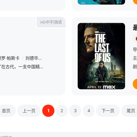
HD中字|国语
导
德罗·帕斯卡
/
刘德华
/
威廉·达福
/
张涵予
/
鹿晗
/
彭于晏
/
林更新
主
/
电影《长城》讲述了在古代，一支中国精英部队为保卫人类，在举世闻名的长城上与怪兽饕餮进行生死决战的故事。欧洲雇佣军威廉（马特·达蒙 Matt Damon 饰）与同伴佩罗·托瓦尔（佩德罗·帕斯卡 Pe
剧
首页
上一页
1
2
3
4
下一页
尾页