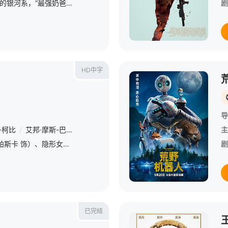
&amp;nbsp;在秩序动荡的银河系，“最强奶爸”丁·贾伦与“银河系萌娃”古古这对非血缘父子并肩登场。冷峻坚毅的赏金猎人丁·贾伦身披贝斯卡钢甲，凭悍勇战力屡屡从围堵中突围；看似弱小的原力学徒古古，则总能在关
剧
HD中字
导
·柯比
/
艾邦·摩斯-巴克拉赫
/
约瑟夫·奎恩
/
拉尔夫·伊内森
/
朱莉娅·
主
神奇先生（佩德罗·帕斯卡 饰）、隐形女（凡妮莎·柯比 饰）、霹雳火（约瑟夫·奎恩 饰）和石头人（爱波·莫斯-巴克拉赫 饰）。面对来自宇宙级威胁“行星吞噬者”（拉尔夫·伊内森 饰）及其使者“银影侠”
剧
已完结