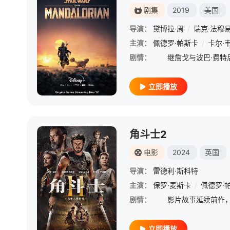
剧集
2019
美国
导演：
黛博拉·周
/
瑞克·法穆
主演：
佩德罗·帕斯卡
/
卡尔·
剧情：
立即播放
角斗士2
电影
2024
英国
导演：
雷德利·斯科特
主演：
保罗·麦斯卡
/
佩德罗·
剧情：
立即播放