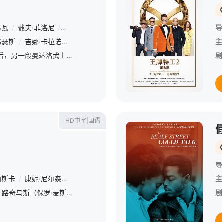
易瓦
/
戴夫·菲洛尼
/
布莱丝·达拉斯·霍华德
/
塔伊加·维迪提
导
韦瑟斯
/
吉娜·卡拉诺
/
塔伊加·维迪提
/
吉安卡罗·埃斯波西托
/
艾米莉
主
继詹戈与波巴·费特后，另一段曼达洛武士传奇即将徐徐展开。 彼时帝国陷落、军团未起，远在新共和国疆域之外，一名孤胆枪手浪迹星涯。
剧
HD中字|国语
导
帕斯卡
/
康妮·尼尔森
/
丹泽尔·华盛顿
/
约瑟夫·奎恩
/
弗雷德·赫辛格
主
/
影片故事延续前作，路奇乌斯（保罗·麦斯卡 Paul Mescal 饰）童年时亲眼目击受万人景仰的英雄马克西蒙斯死于舅舅之手，多年后已长大成人的他，在暴君的铁腕统治下，被迫进入竞技场为生存而战。心中
剧