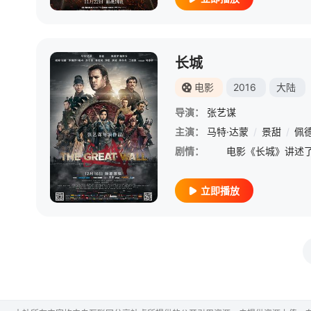
长城
电影
2016
大陆
导演：
张艺谋
主演：
马特·达蒙
/
景甜
/
佩
剧情：
立即播放