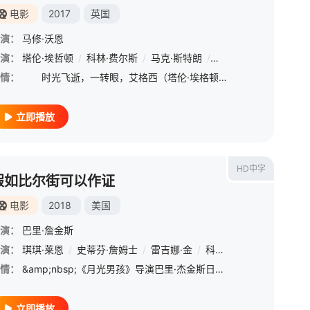
电影
2017
英国
演：
马修·沃恩
·斯沃洛
演：
塔伦·埃哲顿
/
温明娜
/
/
杰克·坎纳瓦尔
科林·费尔斯
/
/
马克·斯特朗
奥米德·阿布塔西
/
朱丽安·摩尔
/
茱莉亚·琼斯
/
埃尔顿
/
情：
时光飞逝，一转眼，艾格西（塔伦·埃格顿 Taron Egerton 饰）已经成长为了一名出色而又可靠的特工，他和蒂尔德公主（汉娜·阿尔斯托姆 Hanna Alström 饰）之间的感情也愈演愈浓，
立即播放
HD中字
假如比尔街可以作证
电影
2018
美国
演：
巴里·詹金斯
演：
德里克·雅各比
琪琪·莱恩
/
/
尤瓦·戈南
史蒂芬·詹姆士
/
罗伊·麦克凯恩
/
雷吉娜·金
/
/
彼得·门萨
科尔曼·多明戈
/
马特·卢卡斯
/
泰柔娜
情：
&amp;nbsp;《月光男孩》导演巴里·杰金斯日前敲定新片，他将把知名作家詹姆斯·鲍德温的小说《假若比尔街能够讲话》(If Beale Street Could Talk)搬上大银幕，故事设定于上世纪70年
立即播放