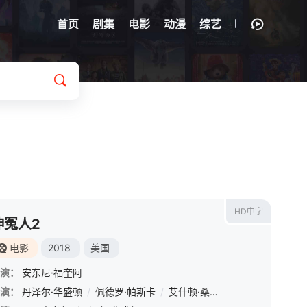
首页
剧集
电影
动漫
综艺
HD中字
伸冤人2
电影
2018
美国
演：
安东尼·福奎阿
马德拉
演：
丹泽尔·华盛顿
/
马修·维利希
/
/
佩德罗·帕斯卡
乔尼·科因
/
迈尔斯·哈姆帕斯
/
艾什顿·桑德斯
/
伦敦·斯塔布尔菲
/
奥森·比恩
/
比