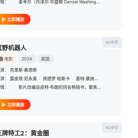
情：
麦考尔（丹泽尔·华盛顿 Denzel Washington 饰）一直以来都过着隐姓埋名离群索居的生活，所有人都以为他已经死了，只有苏珊（梅丽莎·里奥 Melissa Leo 饰）还和他保持着联系。
立即播放
HD中字
荒野机器人
电影
2024
美国
演：
克里斯·桑德斯
加纳
演：
/
露皮塔·尼永奥
娜塔莎·雷昂
/
/
保罗·沃尔特·豪泽
佩德罗·帕斯卡
/
/
基特·康纳
萨拉·奈尔斯
/
凯瑟琳·奥哈拉
/
马克·加蒂斯
/
/
比
情：
影片改编自皮特·布朗的同名畅销书，聚焦机器人萝斯（露皮塔·尼永奥 Lupita Nyong&amp;#39;o 配音）的冒险之旅。她因一场意外漂流到了孤岛，偏离了程序预设的发展轨道，不得不面对险恶的生存环
立即播放
HD中字
王牌特工2：黄金圈