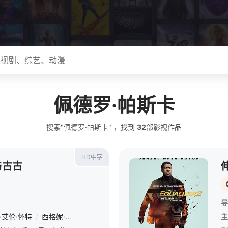
佩德罗·帕斯卡
搜索"佩德罗·帕斯卡" ，找到
32
部影视作品
HD中字
与古古
导
·艾伦·怀特
/
西格妮·韦弗
/
史蒂夫·布卢姆
/
马丁·斯科塞斯
/
赫米基·
主