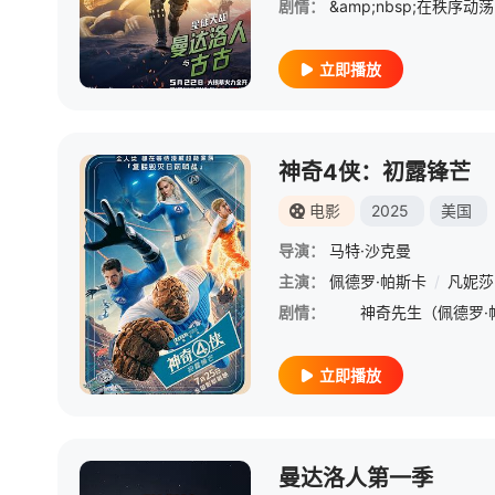
剧情：
立即播放
神奇4侠：初露锋芒
电影
2025
美国
导演：
马特·沙克曼
主演：
佩德罗·帕斯卡
/
凡妮莎
剧情：
立即播放
曼达洛人第一季