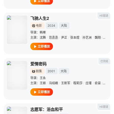
立即播放
HD国语
飞驰人生2
电影
2024
大陆
导演：
韩寒
主演：
沈腾
/
范丞丞
/
尹正
/
张本煜
/
孙艺洲
/
魏翔
/
贾冰
/
立即播放
已完结
爱情密码
剧集
2001
大陆
导演：
王永
主演：
王姬
/
冯绍峰
/
王新军
/
程莉莎
/
庄瑾
/
俞宙
/
黄平环
立即播放
HD国语
志愿军：浴血和平