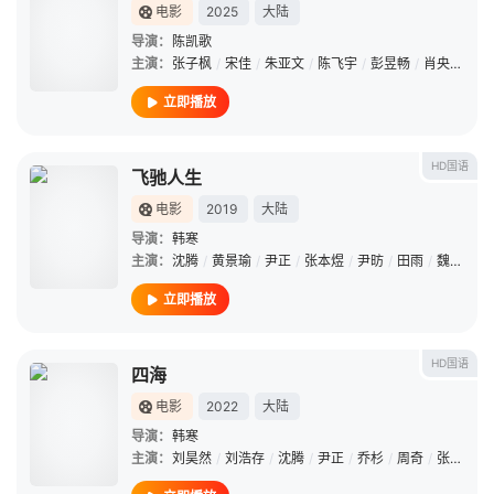
电影
2025
大陆
导演：
陈凯歌
主演：
张子枫
/
宋佳
/
朱亚文
/
陈飞宇
/
彭昱畅
/
肖央
/
王砚
立即播放
HD国语
飞驰人生
电影
2019
大陆
导演：
韩寒
主演：
沈腾
/
黄景瑜
/
尹正
/
张本煜
/
尹昉
/
田雨
/
魏翔
/
赵
立即播放
HD国语
四海
电影
2022
大陆
导演：
韩寒
主演：
刘昊然
/
刘浩存
/
沈腾
/
尹正
/
乔杉
/
周奇
/
张宥浩
/