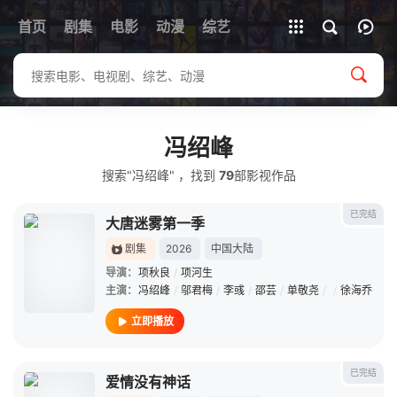
首页
剧集
电影
动漫
全部影片
综艺
冯绍峰
搜索"冯绍峰" ，找到
79
部影视作品
已完结
大唐迷雾第一季
剧集
2026
中国大陆
导演：
项秋良
/
项河生
主演：
冯绍峰
/
邬君梅
/
李彧
/
邵芸
/
单敬尧
/
/
徐海乔
立即播放
已完结
爱情没有神话