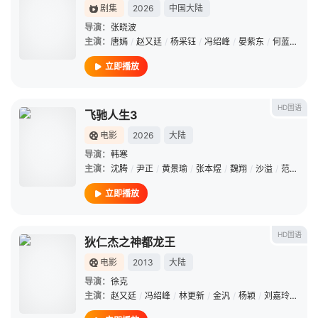
剧集
2026
中国大陆
导演：
张晓波
主演：
唐嫣
/
赵又廷
/
杨采钰
/
冯绍峰
/
晏紫东
/
何蓝逗
/
王
立即播放
HD国语
飞驰人生3
电影
2026
大陆
导演：
韩寒
主演：
沈腾
/
尹正
/
黄景瑜
/
张本煜
/
魏翔
/
沙溢
/
范丞丞
/
立即播放
HD国语
狄仁杰之神都龙王
电影
2013
大陆
导演：
徐克
主演：
赵又廷
/
冯绍峰
/
林更新
/
金汎
/
杨颖
/
刘嘉玲
/
胡东