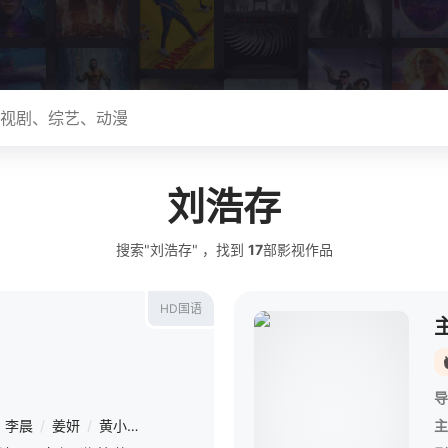
刘浩存
搜索"刘浩存" ，找到
17
部影视作品
HD国语
导
李晨
/
姜妍
/
黄小蕾
/
李梦
/
张琪
/
毕雯珺
/
冯兵
/
滕哲
/
冯雪
主