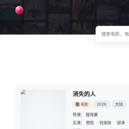
消失的人
电影
2026
大陆
导演：
程伟豪
主演：
郑恺
/
刘浩存
/
邱泽
/