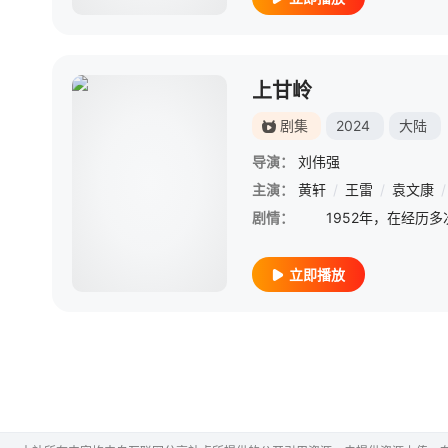
上甘岭
剧集
2024
大陆
导演：
刘伟强
主演：
黄轩
/
王雷
/
袁文康
/
剧情：
立即播放