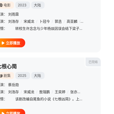
电影
2023
大陆
演：
刘雨霖
溢
演：
/
韩昊霖
刘浩存
/
/
赵毅
宋威龙
/
卜冠今
/
郭丞
/
高亚麟
/
倪虹洁
/
郭柯宇
/
情：
转校生许念念与少年杨燚因误会结下梁子，水火不容的两人展开一系列比拼，本以为是好胜心作祟，却在不知不觉中萌发了情愫。飒爽的少女与中二的少年，就这样一起度过了热血又难忘的高中时光，最后却遗憾地擦身而过
立即播放
已完结
七根心简
剧集
2025
大陆
演：
蔡岳勋
演：
刘浩存
/
宋威龙
/
敖瑞鹏
/
王奕婷
/
张亦驰
/
杨皓宇
/
冯兵
/
情：
该剧改编自尾鱼的小说《七根凶简》。上古时期，未知神秘物质降生于凤子岭，可寄生人身，改变人心，引人行恶。如今心简再现人间，一宗宗离奇凶案接踵而来，木代、罗韧、一万三、炎红砂、曹严华五个平凡而热血的年
立即播放