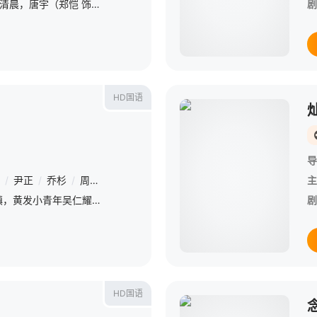
&amp;nbsp;一个寻常的清晨，唐宇（郑恺 饰）的儿子在楼梯间凭空消失；隔壁单元里，独居女孩林雨彤（刘浩存 饰）在熟睡中被人侵犯；赌鬼租客严午（邱泽 饰）满身血污，谎编踪迹藏匿尸体。这栋看似平静、不起眼的
剧
HD国语
导
/
尹正
/
乔杉
/
周奇
/
张宥浩
/
冯绍峰
/
黄晓明
/
王彦霖
/
陈小春
主
一个偏僻的临海小镇，黄发小青年吴仁耀（刘昊然 饰）依靠摩托特技为生，他喜欢上了美丽女孩周欢颂（刘浩存 饰），谁知却因此招惹上了欢颂的哥哥周欢歌（尹正 饰）。欢歌颇为欣赏阿耀的车技，于是将其招入自己
剧
HD国语