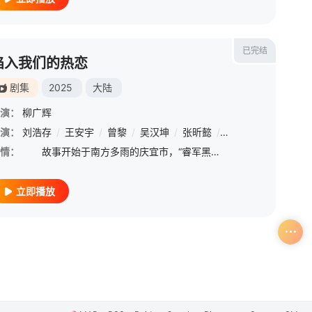
已完结
陷入我们的热恋
剧集
2025
大陆
演：
柳广辉
演：
/
刘劲
刘浩存
/
周小斌
/
王安宇
/
黄薇
/
曾黎
/
冯绍峰
/
吴汉坤
/
杜江
/
张昕懿
/
王挺
/
/
任重
李晨
/
/
何与
朱亚文
/
孙之
/
情：
故事开始于南方多雨的庆宜市，“睿军黑马”徐栀（刘浩存 饰）结识了“裸分状元”陈路周（王安宇 饰），因为一场误会，拽姐“栀总”和“陈大诗人”的故事就此拉开序幕。在两人嬉笑互怼的过程中，暧昧的氛围愈发
立即播放