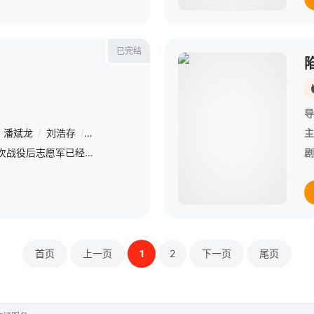
已完结
导
潘斌龙
/
刘浩存
/
赵润南
/
令卓
/
张雅玫
/
叮咚
/
石昊正
/
唐国强
主
1952年，在经历多次战役后志愿军已经取得了抗美援朝战场地面作战的主动权，为了竞选声势和攫取谈判桌上的利益，“联合国军”决定在上甘岭最后一搏，10月14日，“联合国军”对上甘岭发起猛攻。志愿军战士
剧
首页
上一页
1
2
下一页
尾页