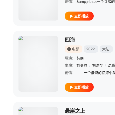
剧情：
立即播放
四海
电影
2022
大陆
导演：
韩寒
主演：
刘昊然
/
刘浩存
/
沈腾
剧情：
立即播放
悬崖之上