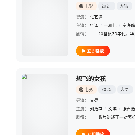
电影
2021
大陆
导演：
张艺谋
主演：
张译
/
于和伟
/
秦海璐
剧情：
立即播放
想飞的女孩
电影
2025
大陆
导演：
文晏
主演：
刘浩存
/
文淇
/
张宥浩
剧情：
立即播放