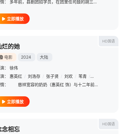
情：
多年前，县剧团招学员，在团里任司鼓的胡三元（张嘉益 饰）替外甥女报名，将年少的她改名易秦娥（刘浩存 饰）从家乡带出来学唱秦腔。因胡三元造成的事故，易秦娥受到影响，学习秦腔之路屡遭波折。但她凭借刻苦的劲
立即播放
HD国语
灿烂的她
电影
2024
大陆
演：
徐伟
演：
/
吴彦姝
惠英红
/
万梓良
/
刘浩存
/
赵子琪
/
张子贤
/
刘欢
/
苇青
/
刘奕铁
/
胡宝森
/
廖
情：
慈祥宽容的奶奶（惠英红 饰）与十二年前意外走失的孙女（刘浩存 饰）重逢，祖孙二人从生疏到彼此依偎。相处期间，她们身上的秘密也逐渐被揭开。最终奶奶拯救了这个本对人生不抱希望的“孙女”。
立即播放
HD国语
念念相忘