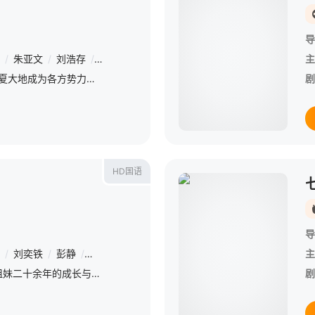
导
/
朱亚文
/
刘浩存
/
倪大红
/
李乃文
/
余皑磊
/
飞凡
/
雷佳音
/
沙
主
20世纪30年代，华夏大地成为各方势力角逐厮杀的修罗场。张宪臣（张译 饰）、张兰（刘浩存 饰）、王楚良（朱亚文 饰）和王郁（秦海璐 饰）等四名在苏联接受特训的共产党特工人员，按照组织的指示秘密潜入
剧
HD国语
导
/
刘奕铁
/
彭静
/
建康
/
杨皓宇
/
周游
/
耿乐
主
影片讲述了一对表姐妹二十余年的成长与救赎：拼死逃离毒窟的田恬（刘浩存 饰）走投无路，前去寻找已决裂五年的表姐方笛（文淇 饰）。但此时，为了生存和梦想已伤痕累累的方笛并没有做好接纳表妹的准备。随着犯
剧