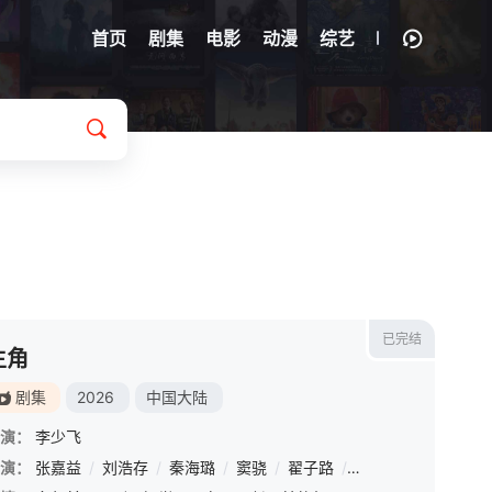
首页
剧集
电影
动漫
综艺
已完结
主角
剧集
2026
中国大陆
演：
李少飞
雅
演：
/
汤心一
张嘉益
/
刘浩存
/
秦海璐
/
窦骁
/
翟子路
/
王晓晨
/
扈耀之
/