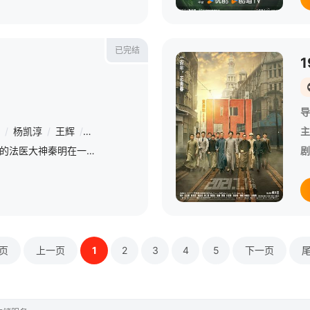
已完结
1
导
/
杨凯淳
/
王辉
/
李逸男
/
盛朗熙
/
要武
主
&amp;nbsp;龙番市警局的法医大神秦明在一场海外案中，凭借高超的专业技能大展法医风采，一时名声鹊起。本应从此在高冷男神的道路上越走越远的他，却因为新晋法医助理陈诗羽的出现，发生了微妙的变化。秦明与林涛这
剧
页
上一页
1
2
3
4
5
下一页