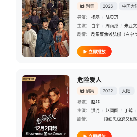
剧集
2026
中国大
导演：
杨磊
/
陆贝珂
主演：
白宇
/
周雨彤
/
朱亚文
剧情：
立即播放
危险爱人
剧集
2022
大陆
导演：
赵非
主演：
洪尧
/
赵圆圆
/
丁鹤
/
剧情：
立即播放