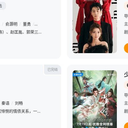
陆
导
/
俞灏明
/
董勇
/
倪大红
/
保剑锋
/
郝平
/
蒋恺
/
尤勇智
/
张晓晨
主
剧集聚焦钱弘俶（白宇 饰）、赵匡胤、郭荣三人在国家板荡中的命运抉择。他们目睹离乱，深知唯有重建秩序方能终止苦难。钱弘俶秉持“保境安民”，守护一方；郭荣志在重振纲常，然天不假年；赵匡胤顺势而为，立宋建制
剧
已完结
导
秦语
/
刘畅
主
一段细思极恐又甜蜜悱恻的情债关系，一场夫妻间情感与信任的双重博弈，危险爱情悬念肆起，全程高能反转真相。
剧