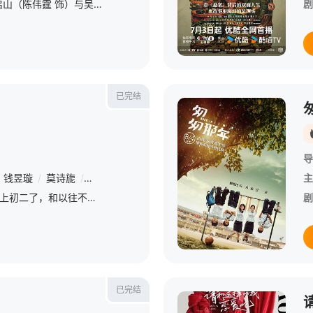
长沙风云再起之时，张启山（陈伟霆 饰）与吴老狗（曾舜晞 饰）强强联手，携手霍仙姑（陈瑶 饰）与九门诸人共赴冒险奇局。一桩401部队的神秘失踪事件，牵出百年尘封的惊天秘辛。生死抉择、兄弟之情、门派担当与
剧
已完结
导
钱昱璇
/
莫诗旎
/
康琳浠
/
崔彬斌
/
郝明奇
/
盛超
/
程澄
/
李兆林
主
&amp;nbsp;冉冬阳今年上初二了，和以往不一样的是，她和她的几个好朋友梅小雅、莫欣儿、小魔女、南柯梦等遇到了许多过去从未遇到的问题，青春期的不期而至不仅令她们在一夜之间个头窜高了一大截，更让她们小小的心
剧
已完结