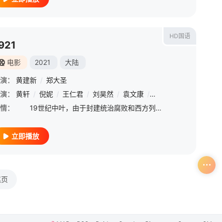
HD国语
921
电影
2021
大陆
演：
黄建新
/
郑大圣
演：
黄轩
/
倪妮
/
王仁君
/
刘昊然
/
袁文康
/
祖峰
/
窦骁
/
张颂文
情：
19世纪中叶，由于封建统治腐败和西方列强入侵，中国逐渐沦为半殖民地半封建社会。洋人船坚炮利，轰开国门，伴随着一个个丧权辱国的不平等条约，古老的华夏大地被蚕食瓜分。清王庭倒台后，各方势力你方唱罢我登
立即播放
尾页