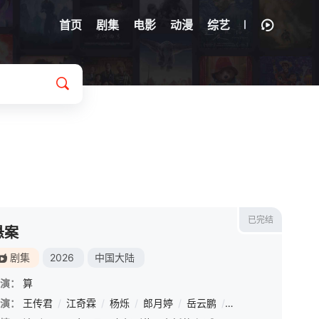
首页
剧集
电影
动漫
综艺
已完结
悬案
剧集
2026
中国大陆
演：
算
演：
徐正溪
王传君
/
章涛
/
江奇霖
/
王祖一
/
杨烁
/
刘畅
/
郎月婷
/
杨钧丞
/
岳云鹏
/
杨昊博
/
姜冠南
/
陈鸿锦
/
黄觉
/
吴圣麒
/
曾