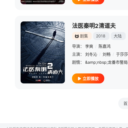
法医秦明2清道夫
剧集
2018
大陆
导演：
李爽
/
陈嘉鸿
主演：
刘冬沁
/
刘畅
/
于莎莎
剧情：
立即播放
首