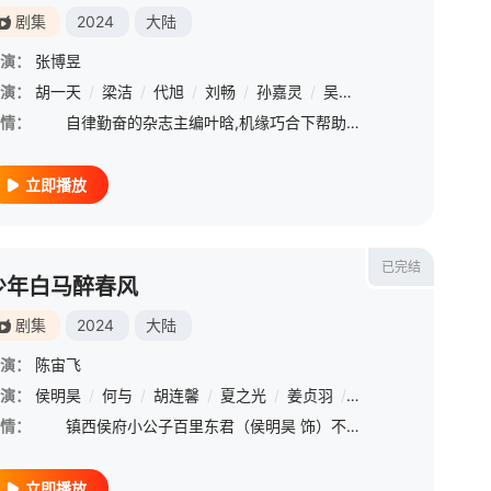
剧集
2024
大陆
演：
张博昱
演：
/
刘畅
胡一天
/
梅婷
/
梁洁
/
于洋
/
代旭
/
张帆
/
刘畅
/
吴昊宸
/
孙嘉灵
/
薛佳凝
/
吴芊盈
/
海一天
/
李殿尊
/
赵子琪
/
张瑶
/
情：
自律勤奋的杂志主编叶晗,机缘巧合下帮助笨拙可爱的体育老师李潇潇化解了一次又一次尴尬的危机,却因为过去的遭遇,难以迈出爱的脚步;热情直接的杂志出版人徐嘉成,遇见了曾经的模特一姐童伊雯,两人在对爱情与
立即播放
已完结
少年白马醉春风
剧集
2024
大陆
演：
陈宙飞
演：
侯明昊
/
何与
/
胡连馨
/
夏之光
/
姜贞羽
/
完颜洛绒
/
白澍
/
情：
镇西侯府小公子百里东君（侯明昊 饰）不学武艺却独好酿酒，只因和年少时的好友叶云有过酒剑成仙的约定。命运使然他拜入了天下第一李长生门下开始学武，邂逅了红颜知己玥瑶（胡连馨 饰），重逢了改名为叶鼎之（
立即播放