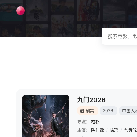
九门2026
剧集
2026
中国大
导演：
柏杉
主演：
陈伟霆
/
陈瑶
/
曾舜晞