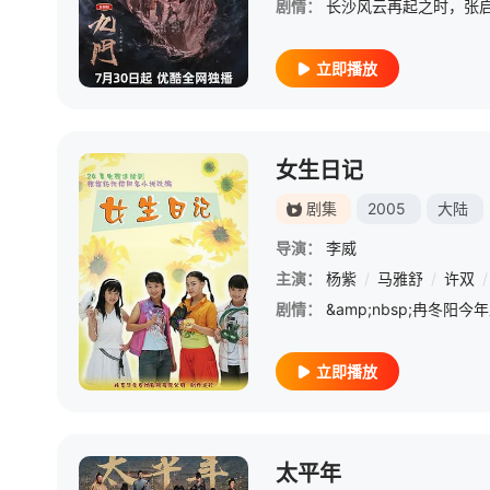
剧情：
立即播放
女生日记
剧集
2005
大陆
导演：
李威
主演：
杨紫
/
马雅舒
/
许双
/
剧情：
立即播放
太平年