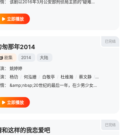
情：
该剧以2016年3月公安部刑侦局主抓的“疑难命案积案攻坚行动”所侦破的多起案件为基础，改编创作两起90年代悬案作为系列剧的第一季。围绕《珠宝行连环劫案》《卞记旅馆抢劫案》两个案件展开。前者聚焦岳龙刚（
立即播放
已完结
匆匆那年2014
剧集
2014
大陆
演：
姚婷婷
演：
/
黄杨
杨玏
/
刘美含
/
何泓姗
/
张超良
/
白敬亭
/
钱博
/
杜维瀚
/
王艺甜
/
蔡文静
/
谢怀逸
/
王峥
/
张立志
/
秦语
/
/
高全
曾红
情：
&amp;nbsp;20世纪的最后一年，在少男少女的心间投下了毕生难忘的耀眼光斑。陈寻（杨玏 饰）、赵烨（杜维瀚 饰）和乔燃（白敬亭 饰）三个大男孩尽情挥霍着仿佛没有穷尽的青春年华，他们插科打诨，与老师大马猴
立即播放
已完结
请和这样的我恋爱吧