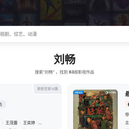
刘畅
搜索"刘畅" ，找到
63
部影视作品
更新至第16集
陆
导
/
王茂蕾
/
王奕婷
/
李乃文
/
释小龙
/
应灏铭
/
季肖冰
/
胡耘豪
/
主