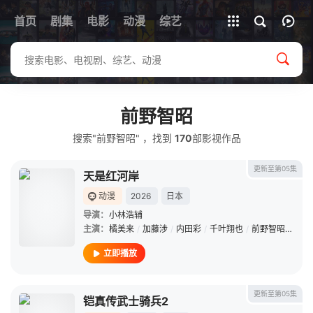
首页
剧集
电影
动漫
全部影片
综艺
前野智昭
搜索"前野智昭" ，找到
170
部影视作品
更新至第05集
天是红河岸
动漫
2026
日本
导演：
小林浩辅
主演：
橘美来
/
加藤涉
/
内田彩
/
千叶翔也
/
前野智昭
/
游佐
立即播放
更新至第05集
铠真传武士骑兵2