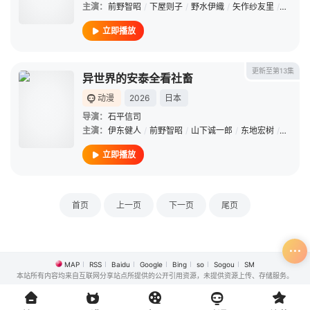
主演：
前野智昭
/
下屋则子
/
野水伊織
/
矢作纱友里
/
富㭴美
立即播放
更新至第13集
异世界的安泰全看社畜
动漫
2026
日本
导演：
石平信司
主演：
伊东健人
/
前野智昭
/
山下诚一郎
/
东地宏树
/
山口智
立即播放
首页
上一页
下一页
尾页
MAP
RSS
Baidu
Google
Bing
so
Sogou
SM
本站所有内容均来自互联网分享站点所提供的公开引用资源，未提供资源上传、存储服务。