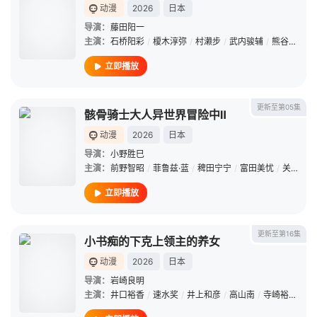
动漫
2026
日本
导演：
藤田阳一
主演：
石桥阳彩
/
榎木淳弥
/
村濑步
/
武内骏辅
/
熊谷健太郎
立即播放
更新至第05集
骸骨骑士大人异世界冒险中Ⅱ
动漫
2026
日本
导演：
小野胜巳
主演：
前野智昭
/
菲鲁兹·蓝
/
稗田宁宁
/
富田美忧
/
关俊彦
/
立即播放
更新至第16集
小书痴的下克上领主的养女
动漫
2026
日本
导演：
岩崎良明
主演：
井口裕香
/
速水奖
/
井上和彦
/
高山南
/
寺崎裕香
/
森