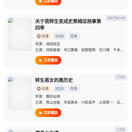
立即播放
更新至第16集
关于我转生变成史莱姆这档事第
四季
动漫
2026
日本
导演：
津田尚克
主演：
冈咲美保
/
丰口惠美
/
前野智昭
/
古川慎
/
千本木彩花
立即播放
已完结
转生恶女的黑历史
动漫
2025
日本
导演：
樱井弘明
主演：
青山吉能
/
市道真央
/
小松昌平
/
土岐隼一
/
古川慎
/
立即播放
已完结