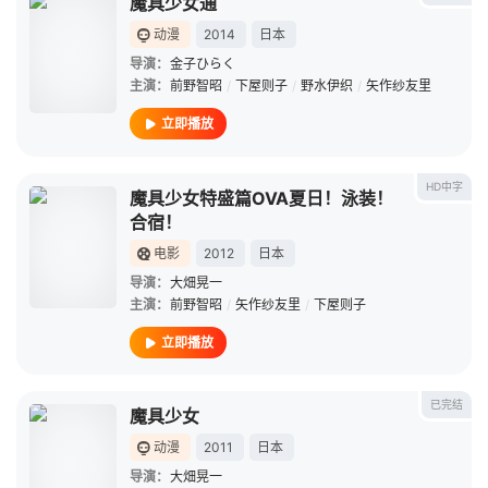
魔具少女通
动漫
2014
日本
导演：
金子ひらく
主演：
前野智昭
/
下屋则子
/
野水伊织
/
矢作纱友里
立即播放
HD中字
魔具少女特盛篇OVA夏日！泳装！
合宿！
电影
2012
日本
导演：
大畑晃一
主演：
前野智昭
/
矢作纱友里
/
下屋则子
立即播放
已完结
魔具少女
动漫
2011
日本
导演：
大畑晃一