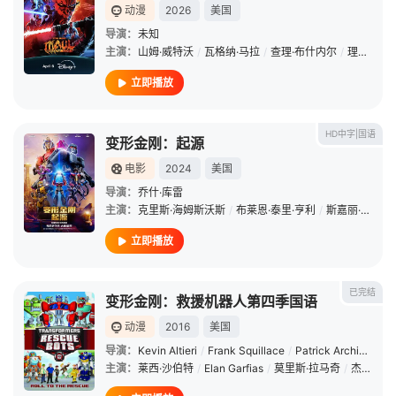
动漫
2026
美国
导演：
未知
主演：
山姆·威特沃
/
瓦格纳·马拉
/
查理·布什内尔
/
理查德·艾欧阿德
立即播放
HD中字|国语
变形金刚：起源
电影
2024
美国
导演：
乔什·库雷
主演：
克里斯·海姆斯沃斯
/
布莱恩·泰里·亨利
/
斯嘉丽·约翰逊
立即播放
已完结
变形金刚：救援机器人第四季国语
动漫
2016
美国
导演：
Kevin Altieri
/
Frank Squillace
/
Patrick Archibald
主演：
莱西·沙伯特
/
Elan Garfias
/
莫里斯·拉马奇
/
杰森·马斯登