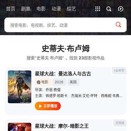
首页
剧集
电影
动漫
全部影片
综艺
史蒂夫·布卢姆
搜索"史蒂夫·布卢姆" ，找到
23
部影视作品
HD中字
星球大战：曼达洛人与古古
电影
2026
美国
导演：
乔恩·费儒
主演：
佩德罗·帕斯卡
/
杰瑞米·艾伦·怀特
/
西格妮·韦弗
/
史蒂
立即播放
已完结
星球大战：摩尔-暗影之王