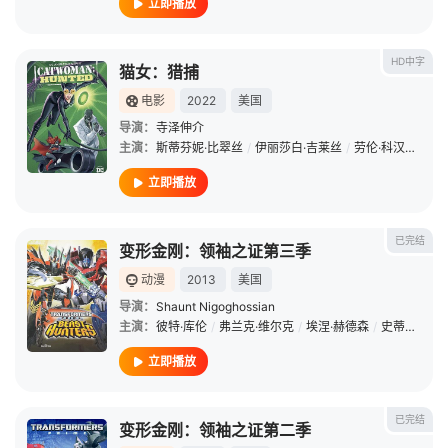
立即播放
HD中字
猫女：猎捕
电影
2022
美国
导演：
寺泽伸介
主演：
斯蒂芬妮·比翠丝
/
伊丽莎白·吉莱丝
/
劳伦·科汉
/
乔纳
立即播放
已完结
变形金刚：领袖之证第三季
动漫
2013
美国
导演：
Shaunt Nigoghossian
主演：
彼特·库伦
/
弗兰克·维尔克
/
埃涅·赫德森
/
史蒂夫·布卢姆
立即播放
已完结
变形金刚：领袖之证第二季