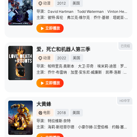
动漫
2012
美国
导演：
David Hartman
/
Todd Waterman
/
Vinton Heuck
/
S
主演：
彼特·库伦
/
弗兰克·维尔克
/
乔什·基顿
/
塔妮亚·古纳迪
立即播放
已完结
爱，死亡和机器人第三季
动漫
2022
美国
导演：
帕特里克·奥斯本
/
大卫·芬奇
/
埃米莉·迪恩
/
罗伯特·比斯
主演：
乔什·布雷纳
/
加里·安东尼·威廉斯
/
凯蒂·洛斯
/
克里斯
立即播放
HD中字
大黄蜂
电影
2018
美国
导演：
特拉维斯·奈特
主演：
海莉·斯坦菲尔德
/
小豪尔赫·兰登伯格
/
约翰·塞纳
/
杰