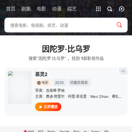
首页
剧集
电影
动漫
全部影片
综艺
因陀罗·比乌罗
搜索"因陀罗·比乌罗" ，找到
1
部影视作品
HD
恶灵2
电影
2025
印度尼西亚
导演：
吉南蒂·罗纳
主演：
费迪·努里尔
/
阿里·菲克里
/
Wavi Zihan
/
穆扎基·拉姆丹
立即播放
MAP
RSS
Baidu
Google
Bing
so
Sogou
SM