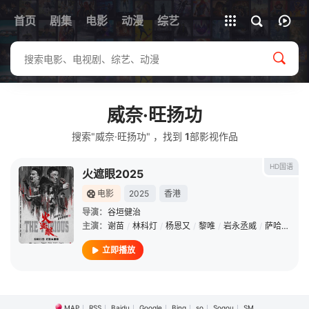
首页
剧集
电影
动漫
全部影片
综艺
威奈·旺扬功
搜索"威奈·旺扬功" ，找到
1
部影视作品
HD国语
火遮眼2025
电影
2025
香港
导演：
谷垣健治
主演：
谢苗
/
林科灯
/
杨恩又
/
黎唯
/
岩永丞威
/
萨哈贾克·波斯安吉特
立即播放
MAP
RSS
Baidu
Google
Bing
so
Sogou
SM