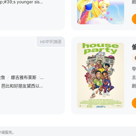
&amp;nbsp;Barbie&amp;#39;s younger sister Chelsea is trying to celebrate her 7th birthday but her birthday i
剧
HD中字|国语
导
拉詹
/
娜吉雅布莱斯
/
格雷格·秦
/
Kirsten Day
/
戴夫·芬诺伊
/
Lisa F
主
快乐自由的日子里，芭比和好朋友黛西以及家人们合作创作属于自己的歌曲和视频，彼此感到幸福无比。她们的短视频通过网络传遍全世界，也传到了美丽宁静的地中海浪漫之国弗洛拉维亚。这里生活着与芭比长着分外相似
剧
存储服务。