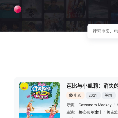
芭比与小凯莉：消失
电影
2021
美国
导演：
Cassandra Mackay
/
主演：
莱拉·贝尔津什
/
娜吉雅