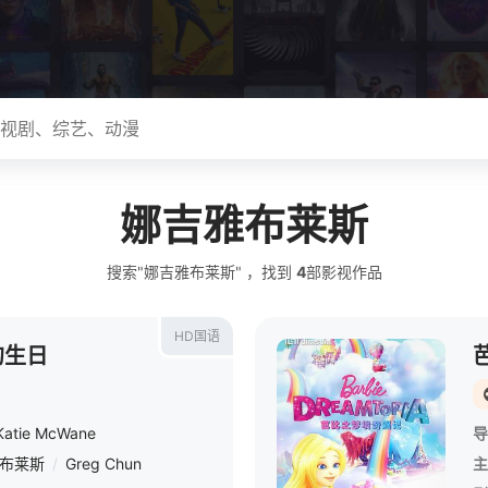
娜吉雅布莱斯
搜索"娜吉雅布莱斯" ，找到
4
部影视作品
HD国语
的生日
Katie McWane
导
布莱斯
/
Greg Chun
主