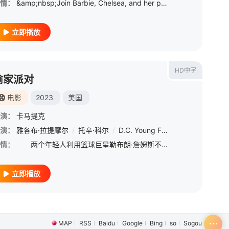
情：
&amp;nbsp;Join Barbie, Chelsea, and her puppy Honey as they swim through rainbow rivers with beautiful m
立即播放
HD中字
偷家派对
电影
2023
美国
演：
卡马提克
uson
演：
雅各布·拉提摩尔
/
艾瑞卡·林贝克
/
/
克里斯蒂娜·米利齐亚
托辛·科尔
/
D.C. Young Fly
/
卡桑德拉·李·莫里斯
/
凯伦·奥比洛姆
/
/
情：
两个年轻人利用篮球巨星勒布朗·詹姆斯不在家中的黄金机会，偷偷潜入他家，策划了一场疯狂宴会。
立即播放
MAP
RSS
Baidu
Google
Bing
so
Sogou
SM