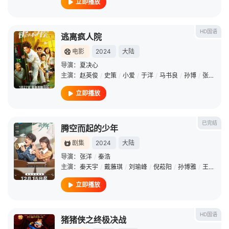
立即播放
HD国语
逃离疯人院
电影
2024
大陆
导演：
夏决心
主演：
赵英俊
/
史策
/
小爱
/
于洋
/
马书良
/
孙博
/
张尧
/
王
立即播放
已完结
腾空而起的少年
剧集
2024
大陆
导演：
张洋
/
秦浩
主演：
秦天宇
/
戴蕥琪
/
刘瑜峰
/
倪菘阳
/
孙博雅
/
王人可
/
立即播放
HD国语
猪猪侠之终极决战