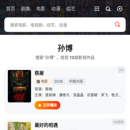
首页
剧集
电影
动漫
全部影片
综艺
孙博
搜索"孙博" ，找到
12
部影视作品
HD
祭屋
电影
2026
中国大陆
导演：
陈明
主演：
庞祯祺
/
康依凡
/
张晶晶
/
巨慧颖
/
宋飞
/
牧汉彧
/
孙
立即播放
HD国语
最好的相遇