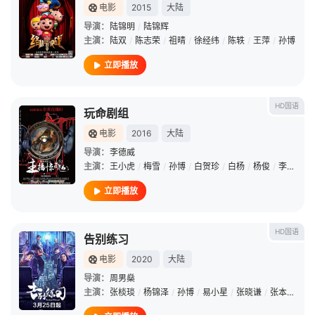
电影
2015
大陆
导演：
陆锦明
/
陆锦辉
主演：
陆双
/
陈志荣
/
祖晴
/
徐经纬
/
陈轶
/
王萍
/
孙博
立即播放
HD国语
玩命剧组
电影
2016
大陆
导演：
李德威
主演：
王小虎
/
梅雪
/
孙博
/
白贺珍
/
白杨
/
杨俊
/
李素云
立即播放
HD国语
告别练习
电影
2020
大陆
导演：
周男燊
主演：
张棪琰
/
杨锦泽
/
孙博
/
易小星
/
张晓谦
/
张本煜
/
那