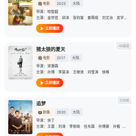
电影
2023
大陆
导演：
哈智超
主演：
金世佳
/
邱泽
/
张钧甯
/
姜珮瑶
/
刘文治
/
吴宇恒
/
陈
立即播放
HD国语
猪太狼的夏天
电影
2017
大陆
导演：
宋灏霖
主演：
孙博
/
李昊泽
/
王继贤
/
刘雪涛
/
徐唯
立即播放
已完结
追梦
剧集
2020
大陆
导演：
余丁
主演：
王雷
/
刘涛
/
李依晓
/
任东霖
/
孙博豪
/
孙看
/
彭豆豆