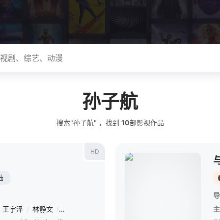
孙子航
搜索"孙子航" ，找到
10
部影视作品
HD
陆
导
王宇泽
/
林静文
/
王九胜
主