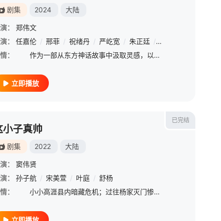
剧集
2024
大陆
演：
郑伟文
演：
任嘉伦
/
邢菲
/
祝绪丹
/
严屹宽
/
朱正廷
/
米热
/
蒋欣
/
郑希
情：
作为一部从东方神话故事中汲取灵感，以中华传统文化引领精神脉络的古装玄幻剧，故事讲述王子武庚拥有神族和人族的双重血脉，天资不凡，桀骜不驯。然辛国被神族覆灭，父母离世，高高在上的王子沦为奴隶。武庚在困
立即播放
已完结
这小子真帅
剧集
2022
大陆
演：
窦伟贤
演：
孙子航
/
宋美萱
/
叶庭
/
舒杨
情：
小小高涯县内暗藏危机；过往杨家灭门惨案究竟是何人所为？真假县令？真假夫君？“是否会真的隐去，假的存了？”且看俊俏马匪刘贝贝如何智斗恶霸，化解危机，伸张正义；千金小姐又如何火眼金睛找出如意郎君？
立即播放