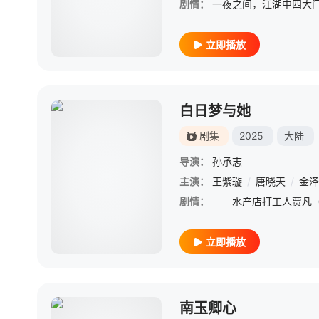
剧情：
立即播放
白日梦与她
剧集
2025
大陆
导演：
孙承志
主演：
王紫璇
/
唐晓天
/
金泽
剧情：
立即播放
南玉卿心