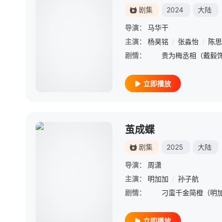
剧集
2024
大陆
导演：
马华干
主演：
杨昊铭
/
张淼怡
/
陈思
剧情：
立即播放
茧成蝶
剧集
2025
大陆
导演：
周潇
主演：
明加加
/
孙子航
剧情：
立即播放