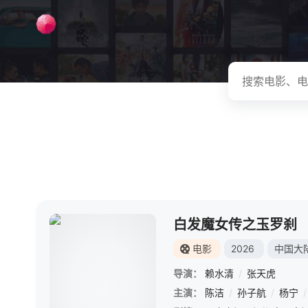
白发魔女传之玉罗刹
电影
2026
中国大
导演：
赖水清
/
张天虎
主演：
陈洁
/
孙子航
/
杨宁
/