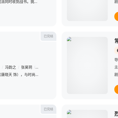
一夜之间，江湖中四大门派同时收到战书。挑战者自称是天山派唯一传人，号称玉罗刹。又是一夜之间，四大掌门惨死在玉罗刹剑下的消息传遍了江湖。一时间，江湖闻“玉罗刹”色变，而她也成了江湖正道人人得而诛之的女魔
剧
已完结
导
/
冯韵之
/
张昊玥
/
龚芳妮
/
路宏
/
蒲萄
/
卜凡
/
孙子航
/
周小川
主
水产店打工人贾凡（唐晓天 饰），与时尚二字毫无关系，却因一次阴差阳错的机会，误打误撞闯入时尚修罗场，走上T台，还对新晋超模韩以京（王紫璇 饰）进行了“死亡发言”。韩以京本以为两人不会再见，没想到冤
剧
已完结