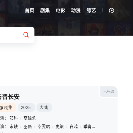
首页
剧集
电影
动漫
综艺
已完结
与晋长安
剧集
2025
大陆
演：
邓科
/
高琮凯
演：
宋轶
/
丞磊
/
毕雯珺
/
史策
/
官鸿
/
季肖冰
/
倪大红
/
杜淳
/