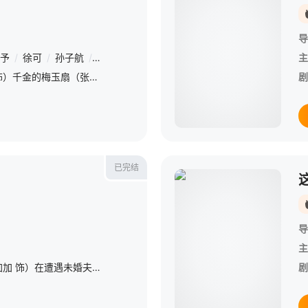
导
予
/
徐可
/
孙子航
/
付柔美琦
/
李润野
/
黑子
主
贵为梅丞相（戴毅饰）千金的梅玉扇（张淼怡饰）与神偷小豆子（陈思宇饰）两个性格迥异，身份悬殊的姑娘，在交换人生的过程中引发了许多啼笑皆非的故事，看身为丞相之女的梅玉扇如何用“霸道神偷”的反转魅力攻略
剧
已完结
导
主
刁蛮千金简橙（明加加 饰）在遭遇未婚夫的背叛中一怒之下解除婚约，与未婚夫的小叔周庭宴（孙子航 饰）闪婚。这场始于“救命之恩”的契约婚姻，在复杂的家族关系与商场交锋中，逐渐演变成彼此救赎的真爱。简橙
剧