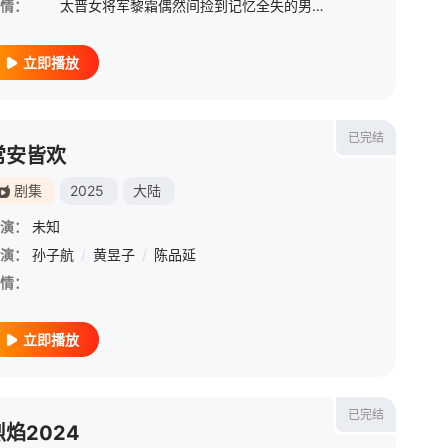
情：
太晋女将军黎霜偶然间捡到记忆全失的男子，赐名晋安。二人朝夕相处合力揪出奸细，凭借过人的智谋克服重重困难与险境的同时暗生情愫。不料晋安逐渐想起自己的身世竟是敌国王爷，曾经相约白首的二人不得已刀兵相见
立即播放
已完结
常安皆欢
剧集
2025
大陆
演：
未知
演：
/
祁圣翰
孙子航
/
薛宇槟
/
黄昱子
/
田栩宁
/
陈品延
情：
立即播放
已完结
烈焰2024