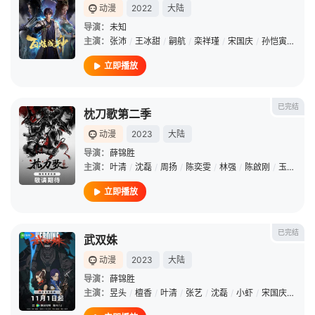
动漫
2022
大陆
导演：
未知
主演：
张沛
/
王冰甜
/
嗣航
/
栾祥瑾
/
宋国庆
/
孙恺寅
/
黄进
立即播放
已完结
枕刀歌第二季
动漫
2023
大陆
导演：
薛锦胜
主演：
叶清
/
沈磊
/
周扬
/
陈奕雯
/
林强
/
陈啟刚
/
玉叶
/
叮
立即播放
已完结
武双姝
动漫
2023
大陆
导演：
薛锦胜
主演：
昱头
/
檀香
/
叶清
/
张艺
/
沈磊
/
小虾
/
宋国庆
/
鹏飞