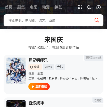
首页
剧集
电影
动漫
全部影片
综艺
宋国庆
搜索"宋国庆" ，找到
5
部影视作品
更新至第153集
师兄啊师兄
动漫
2023
大陆
导演：
金蕾
主演：
杨超然
/
张若瑜
/
陈彦亦
/
安志
/
陈瑜瑾
/
程玉珠
/
丁
立即播放
已完结
百炼成神