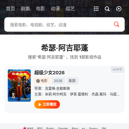
首页
剧集
电影
动漫
全部影片
综艺
希瑟·阿吉耶蓬
搜索"希瑟·阿吉耶蓬" ，找到
1
部影视作品
HD中字
超级少女2026
电影
2026
美国
导演：
克雷格·吉勒斯佩
主演：
米莉·阿尔柯克
/
伊芙·雷德利
/
杰森·莫玛
/
马提亚斯·修奈尔
立即播放
MAP
RSS
Baidu
Google
Bing
so
Sogou
SM