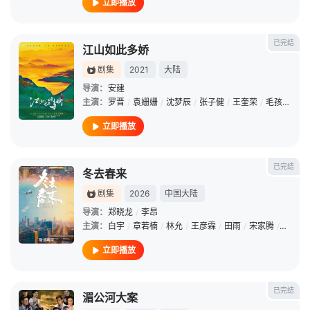
立即播放
已完结
江山如此多娇
剧集
2021
大陆
导演：
安建
主演：
罗晋
/
袁姗姗
/
沈梦辰
/
张子健
/
王奎荣
/
毛孩
/
李倩
立即播放
已完结
冬去春来
剧集
2026
中国大陆
导演：
郑晓龙
/
李昂
主演：
白宇
/
章若楠
/
林允
/
王彦霖
/
田雨
/
宋家腾
/
曹征
/
立即播放
已完结
湄公河大案