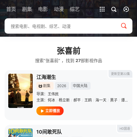
首页
剧集
电影
动漫
全部影片
综艺
张喜前
搜索"张喜前" ，找到
27
部影视作品
更新至第22集
江海潮生
剧集
2026
中国大陆
导演：
王伟民
主演：
何冰
/
杨立新
/
郝平
/
王鸥
/
海一天
/
黑子
/
谭洋
/
焦
立即播放
HD国语
10间敢死队