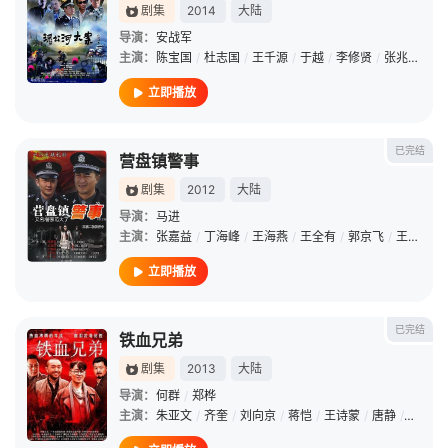
剧集
2014
大陆
导演：
安战军
主演：
陈宝国
/
杜志国
/
王千源
/
于越
/
李修贤
/
张兆辉
/
骆
立即播放
已完结
营盘镇警事
剧集
2012
大陆
导演：
马进
主演：
张嘉益
/
丁海峰
/
王海燕
/
王全有
/
郭京飞
/
王笛
/
张
立即播放
已完结
铁血兄弟
剧集
2013
大陆
导演：
何群
/
郑桦
主演：
朱亚文
/
齐奎
/
刘向京
/
蒋恺
/
王诗蒙
/
唐静
/
巩汉林