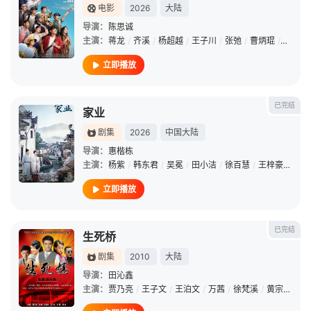
电影
2026
大陆
导演：
陈思诚
主演：
蒋龙
/
齐溪
/
杨超越
/
王子川
/
张弛
/
曹炳琨
/
黄毅
/
立即播放
已完结
家业
剧集
2026
中国大陆
导演：
惠楷栋
主演：
杨紫
/
韩东君
/
吴冕
/
田小洁
/
徐百慧
/
王梓豪
/
谢心
立即播放
已完结
生死桥
剧集
2010
大陆
导演：
田沁鑫
主演：
贾乃亮
/
王子文
/
王泊文
/
万茜
/
徐梵溪
/
黄宗江
/
朱