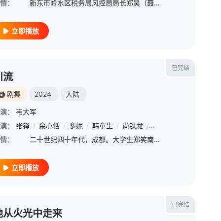
情：
新东市岭水区税务局风控局局长郑昊（聂远 饰）运用大数据技术屡破要案，被调入稽查局担任检查二科科长；其前女友梁锦秋（杨蓉 饰），在异国打拼多年后也在此时回国发展事业；而与二人在大学期间称为“高智商铁
立即播放
已完结
川流
剧集
2024
大陆
演：
韦大军
铎
演：
/
孙悦
张铎
/
/
张胡子
余心恬
/
/
猕猴桃
多妮
/
/
韩童生
姚雷
/
/
栾立胜
尚铁龙
/
/
刘浩
王冠
/
昭昭
/
白书凡
情：
二十世纪四十年代，成都。大学生郑笑南是个血性青年，目睹无辜民众死于日机轰炸、在大学共产党员同学的影响下，弃笔从戎、投身疆场。与日军一次恶战中，川军小分队全军覆没，郑笑南被八路军搭救并成为其中一员。
立即播放
已完结
他从火光中走来