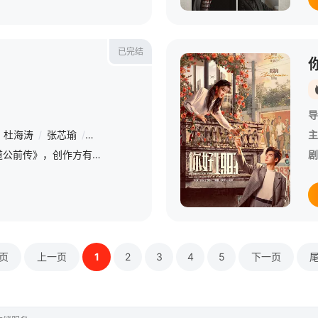
已完结
导
杜海涛
/
张芯瑜
/
牛飘
/
刘迪妮
/
康福震
/
明俊臣
/
李茜
/
何沄伟
主
此次拍摄《神医大道公前传》，创作方有意为“大道公”这一真和善的化身赋予一股青春的活力，从而成为一个集“真”、“善”、“美”于一身的“医神”形象，可谓“偶像版”的保生大帝。
剧
页
上一页
1
2
3
4
5
下一页