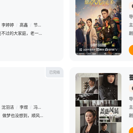
导
李婷婷
/
高鑫
/
节冰
/
焦刚
/
刘陆
/
王维唯
/
王圣迪
/
牛超
/
史
主
龙城郑家是个再常见不过的大家庭，老一辈关系紧密，年轻一代堂姐弟三人也胜似亲生。堂姐郑东霓（马伊琍 饰）的父母大伯大妈常年感情不和，打骂不断。破碎的成长环境养成她叛逆张扬的性格。她渴望摆脱原生家庭的
剧
已完结
导
沈羽洁
/
李煜
/
冯晖
/
程梓
/
陆妍淇
/
陈瑾
/
朱时茂
/
郑晓宁
/
主
罗英子（热依扎 饰）做梦也没想到，顺风顺水二十八年的她，竟然翻到了阴沟里。这天是丈夫刘铭的三十岁生日，自己的律师资格证又考到了手，本以为是个好日子，她精心准备了一桌饭菜，却在家中枯等了一夜，刘铭走
剧