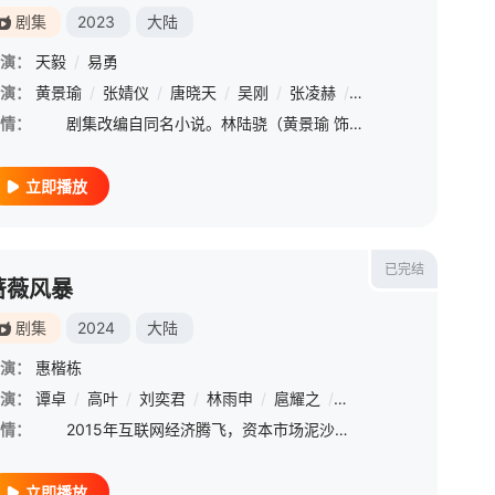
剧集
2023
大陆
演：
天毅
/
易勇
可
演：
/
涂松岩
黄景瑜
/
/
张铎
张婧仪
/
陈隆安
/
唐晓天
/
马月
/
吴刚
/
都兰
/
张凌赫
/
王子奇
/
张进
/
陆
情：
剧集改编自同名小说。林陆骁（黄景瑜 饰）拥有过人的消防技巧和丰富的消防经验，是北浔市和平路特勤站站长。因缘际会下，他被选中成了一档旨在科普消防知识的真人节目的教官。在节目中林陆骁偶遇自己多年前从火
立即播放
已完结
蔷薇风暴
剧集
2024
大陆
演：
惠楷栋
演：
曹征
/
谭卓
乔大韦
/
高叶
/
赵龙豪
/
刘奕君
/
康群智
/
林雨申
/
马书良
/
扈耀之
/
翟小兴
/
田小洁
/
赵浩闳
/
陈小艺
/
那家威
/
张
情：
2015年互联网经济腾飞，资本市场泥沙俱下，已届不惑的财经杂志主编谢琳慧发布了某投资机构合伙人婚变及违规商业操作的丑闻。这篇敢说实话的报道引发投行的震动与洗牌，直接导致投资经理江一笛身陷职场危机。
立即播放