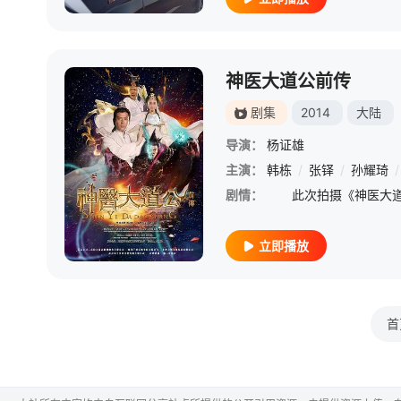
神医大道公前传
剧集
2014
大陆
导演：
杨证雄
主演：
韩栋
/
张铎
/
孙耀琦
/
剧情：
立即播放
首