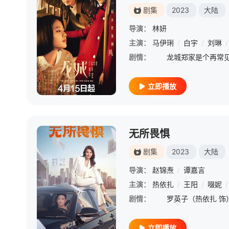
剧集
2023
大陆
导演：
林妍
主演：
马伊琍
/
白宇
/
刘琳
/
剧情：
立即播放
无所畏惧
剧集
2023
大陆
导演：
赵锦焘
/
谭嘉言
主演：
热依扎
/
王阳
/
啜妮
/
剧情：
立即播放