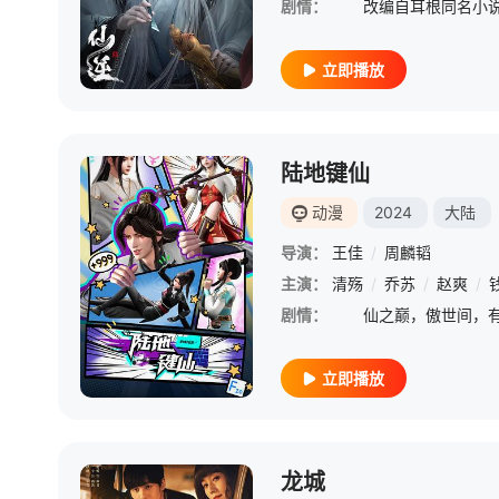
剧情：
立即播放
陆地键仙
动漫
2024
大陆
导演：
王佳
/
周麟韬
主演：
清殇
/
乔苏
/
赵爽
/
剧情：
立即播放
龙城