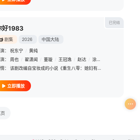
已完结
你好1983
剧集
2026
中国大陆
演：
祝东宁
/
黄纯
演：
周也
/
翟潇闻
/
董璇
/
王冠逸
/
赵达
/
涂凌
/
蒋易
/
郑伟
/
情：
该剧改编自宝妆成的小说《重生八零：媳妇有点辣》。故事发生在1983年，聚焦于一位现代女性的角色，她在那个充满变革的年代里，背负着“社畜”的标签，却勇敢地踏上了破除谣言与商海弄潮的征程。从一无所有到逐步
立即播放
尾页