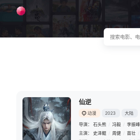
仙逆
动漫
2023
大陆
导演：
石头熊
/
冯毅
/
李振峰
主演：
史泽鲲
/
周健
/
苗壮
/