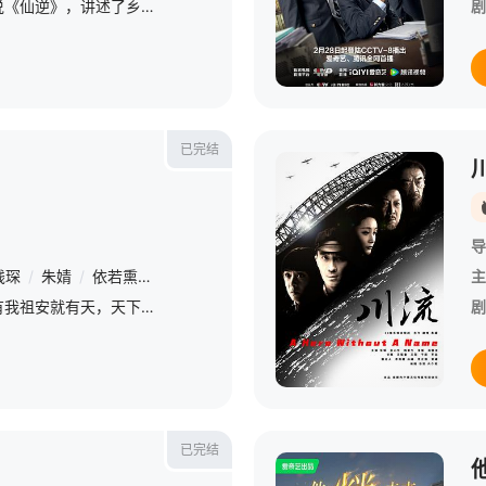
改编自耳根同名小说《仙逆》，讲述了乡村平凡少年王林以心中之感动，逆仙而修，求的不仅是长生，更多的是摆脱那背后的蝼蚁之身。他坚信道在人为，以平庸的资质踏入修真仙途，历经坎坷风雨，凭着其聪睿的心智，一
剧
已完结
导
钱琛
/
朱婧
/
依若熏
/
楚越
/
肖璟
/
幽幽
/
刘曼
/
若瑾
/
吕琼
/
张
主
仙之巅，傲世间，有我祖安就有天，天下剑仙三百万，遇我也需尽低眉，我为键仙自当镇压世间一切敌，谁在称无敌，哪个言不败？
剧
已完结