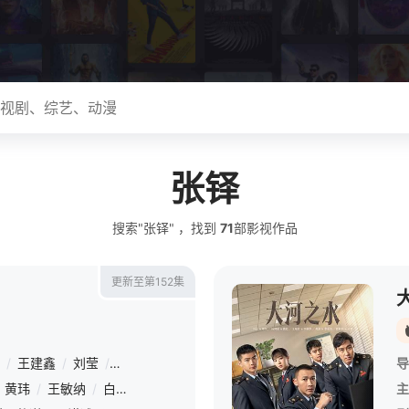
张铎
搜索"张铎" ，找到
71
部影视作品
更新至第152集
/
王建鑫
/
刘莹
/
杜文凯
/
崔玮
/
高佳
/
王栋
导
黄玮
/
王敏纳
/
白雪岑
/
刘思岑
/
赵俊凌
/
任景行
/
张如麟
/
辰朔
主