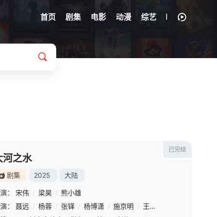
首页
剧集
电影
动漫
综艺
已完结
大河之水
剧集
2025
大陆
演：
宋伟
/
梁昊
/
熊小雄
演：
/
张铎
聂远
/
杨蓉
/
张铎
/
杨博潇
/
施京明
/
王瑞欣
/
黄勐
/
曾柯琅