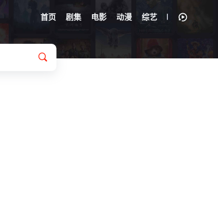
首页
剧集
电影
动漫
综艺
富禄
/
王冰甜
/
姚铭舜
/
李婵妃
/
宋国庆
/
苗洋
/
张坤
/
桑毓泽
/