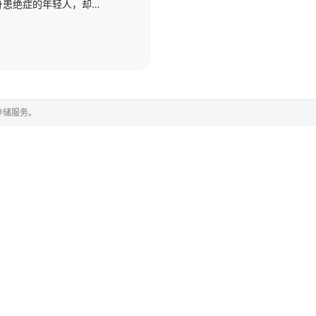
李长寿，本是一个身患绝症的年轻人，却在意外的时空转换中重生到了上古时代，成为一位炼气士。他的目标是追求长生不老，在洪荒世界中安身立命，因此他选择了低调行事，从不轻举妄动，每一步都慎重考虑，藏着自己
存储服务。