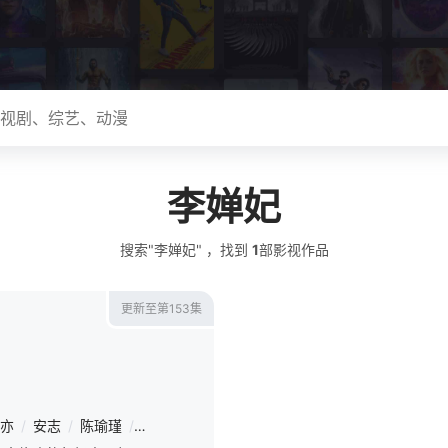
李婵妃
搜索"李婵妃" ，找到
1
部影视作品
更新至第153集
亦
/
安志
/
陈瑜瑾
/
程玉珠
/
丁翔威
/
唐昊
/
高嗣航
/
刘英杰
/
杨