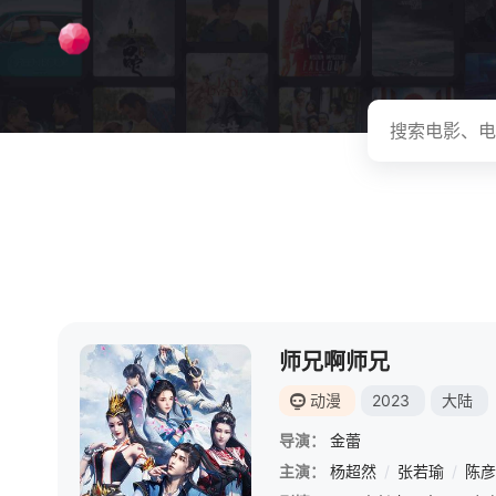
师兄啊师兄
动漫
2023
大陆
导演：
金蕾
主演：
杨超然
/
张若瑜
/
陈彦