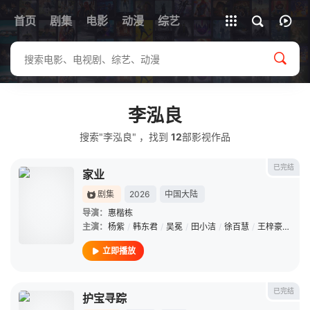
首页
剧集
电影
动漫
全部影片
综艺
李泓良
搜索"李泓良" ，找到
12
部影视作品
已完结
家业
剧集
2026
中国大陆
导演：
惠楷栋
主演：
杨紫
/
韩东君
/
吴冕
/
田小洁
/
徐百慧
/
王梓豪
/
谢心
立即播放
已完结
护宝寻踪