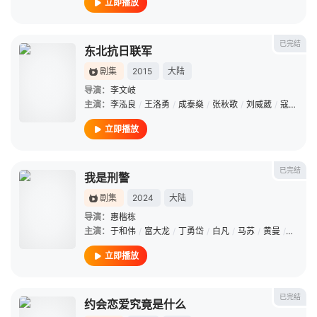
立即播放
已完结
东北抗日联军
剧集
2015
大陆
导演：
李文岐
主演：
李泓良
/
王洛勇
/
成泰燊
/
张秋歌
/
刘威葳
/
寇振海
/
立即播放
已完结
我是刑警
剧集
2024
大陆
导演：
惠楷栋
主演：
于和伟
/
富大龙
/
丁勇岱
/
白凡
/
马苏
/
黄曼
/
刘凯
/
立即播放
已完结
约会恋爱究竟是什么