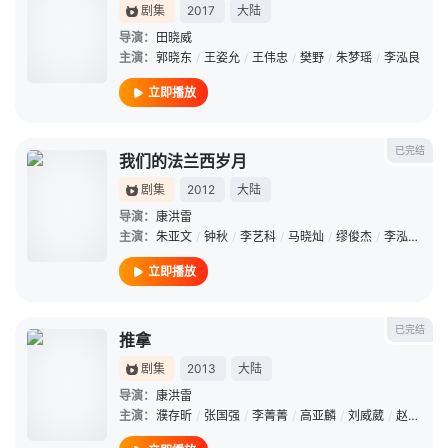
剧集
2017
大陆
导演：
田晓威
主演：
郭晓东
/
王姿允
/
王伟忠
/
樊野
/
朱梦瑶
/
李泓良
立即播放
已完结
我们的法兰西岁月
剧集
2012
大陆
导演：
康洪雷
主演：
朱亚文
/
钟秋
/
李艺科
/
马晓灿
/
缪俊杰
/
李泓良
/
张
立即播放
已完结
推拿
剧集
2013
大陆
导演：
康洪雷
主演：
濮存昕
/
张国强
/
李菁菁
/
高亚麟
/
刘威葳
/
赵倩
/
李