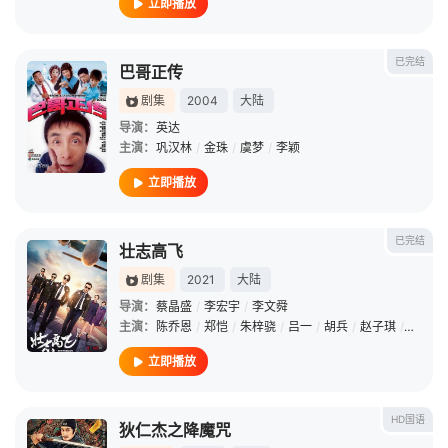
立即播放
已完结
巴哥正传
剧集
2004
大陆
导演：
英达
主演：
巩汉林
/
金珠
/
虞梦
/
李颖
立即播放
已完结
壮志高飞
剧集
2021
大陆
导演：
蔡晶盛
/
李宏宇
/
李文舜
主演：
陈乔恩
/
郑恺
/
朱梓骁
/
吕一
/
胡兵
/
赵子琪
/
吴建飞
立即播放
HD国语
狄仁杰之降魔咒