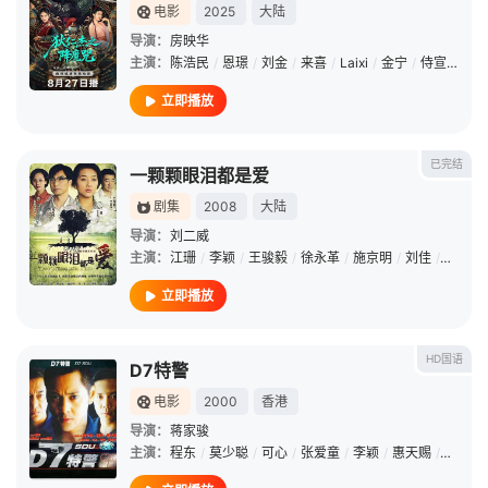
电影
2025
大陆
导演：
房映华
主演：
陈浩民
/
恩璟
/
刘金
/
来喜
/
Laixi
/
金宁
/
侍宣如
/
陈
立即播放
已完结
一颗颗眼泪都是爱
剧集
2008
大陆
导演：
刘二威
主演：
江珊
/
李颖
/
王骏毅
/
徐永革
/
施京明
/
刘佳
/
邓莎
/
立即播放
HD国语
D7特警
电影
2000
香港
导演：
蒋家骏
主演：
程东
/
莫少聪
/
可心
/
张爱童
/
李颖
/
惠天赐
/
孙洪涛