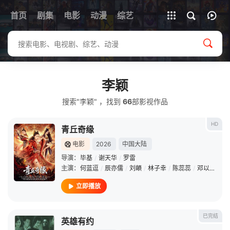
首页
剧集
电影
动漫
全部影片
综艺
李颖
搜索"李颖" ，找到
66
部影视作品
HD
青丘奇缘
电影
2026
中国大陆
导演：
毕基
/
谢天华
/
罗雷
主演：
何蓝逗
/
辰亦儒
/
刘頔
/
林子幸
/
陈蕊蕊
/
邓以婷
/
任
立即播放
已完结
英雄有约