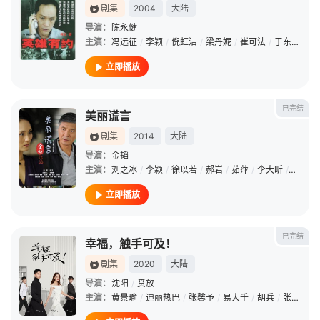
剧集
2004
大陆
导演：
陈永健
主演：
冯远征
/
李颖
/
倪虹洁
/
梁丹妮
/
崔可法
/
于东江
/
卞
立即播放
已完结
美丽谎言
剧集
2014
大陆
导演：
金韬
主演：
刘之冰
/
李颖
/
徐以若
/
郝岩
/
茹萍
/
李大昕
/
奚望
/
立即播放
已完结
幸福，触手可及！
剧集
2020
大陆
导演：
沈阳
/
贲放
主演：
黄景瑜
/
迪丽热巴
/
张馨予
/
易大千
/
胡兵
/
张逗逗
/