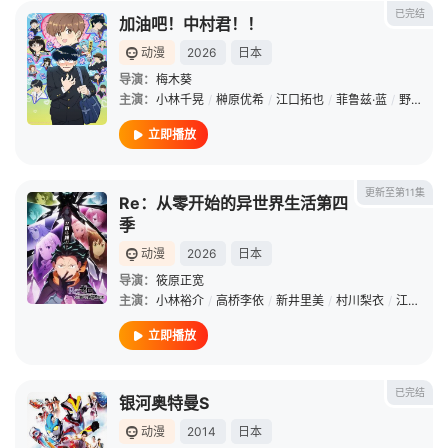
已完结
加油吧！中村君！！
动漫
2026
日本
导演：
梅木葵
主演：
小林千晃
/
榊原优希
/
江口拓也
/
菲鲁兹·蓝
/
野津山幸宏
立即播放
更新至第11集
Re：从零开始的异世界生活第四
季
动漫
2026
日本
导演：
筱原正宽
主演：
小林裕介
/
高桥李依
/
新井里美
/
村川梨衣
/
江口拓也
立即播放
已完结
银河奥特曼S
动漫
2014
日本