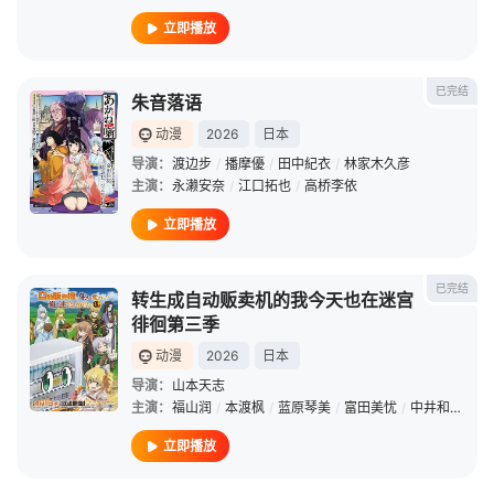
立即播放
已完结
朱音落语
动漫
2026
日本
导演：
渡边步
/
播摩優
/
田中紀衣
/
林家木久彦
主演：
永濑安奈
/
江口拓也
/
高桥李依
立即播放
已完结
转生成自动贩卖机的我今天也在迷宫
徘徊第三季
动漫
2026
日本
导演：
山本天志
主演：
福山润
/
本渡枫
/
蓝原琴美
/
富田美忧
/
中井和哉
/
茅
立即播放