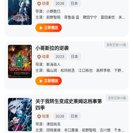
动漫
2026
日本
导演：
小野胜巳
主演：
前野智昭
/
菲鲁兹·蓝
/
稗田宁宁
/
富田美忧
/
关俊彦
/
立即播放
更新至第113集
小哥斯拉的逆袭
动漫
2023
日本
导演：
新海岳人
主演：
福山润
/
松冈祯丞
/
江口拓也
/
高桥李依
/
下野纮
/
立
立即播放
更新至第16集
关于我转生变成史莱姆这档事第
四季
动漫
2026
日本
导演：
津田尚克
主演：
冈咲美保
/
丰口惠美
/
前野智昭
/
古川慎
/
千本木彩花