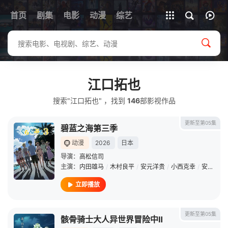
首页
剧集
电影
动漫
全部影片
综艺
江口拓也
搜索"江口拓也" ，找到
146
部影视作品
更新至第05集
碧蓝之海第三季
动漫
2026
日本
导演：
高松信司
主演：
内田雄马
/
木村良平
/
安元洋贵
/
小西克幸
/
安济知佳
立即播放
更新至第05集
骸骨骑士大人异世界冒险中Ⅱ