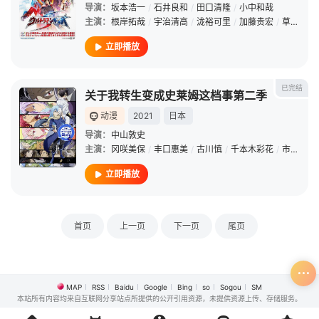
导演：
坂本浩一
/
石井良和
/
田口清隆
/
小中和哉
主演：
根岸拓哉
/
宇治清高
/
泷裕可里
/
加藤贵宏
/
草川拓弥
立即播放
已完结
关于我转生变成史莱姆这档事第二季
动漫
2021
日本
导演：
中山敦史
主演：
冈咲美保
/
丰口惠美
/
古川慎
/
千本木彩花
/
市道真央
立即播放
首页
上一页
下一页
尾页
MAP
RSS
Baidu
Google
Bing
so
Sogou
SM
本站所有内容均来自互联网分享站点所提供的公开引用资源，未提供资源上传、存储服务。