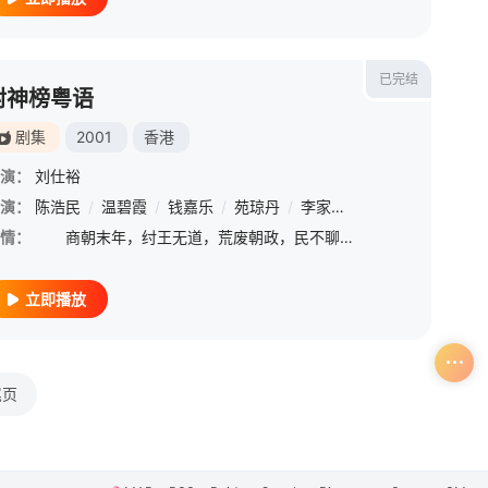
已完结
封神榜粤语
剧集
2001
香港
演：
刘仕裕
演：
/
阮令涛
陈浩民
/
西川孝和
/
温碧霞
/
/
邹凯光
钱嘉乐
/
苑琼丹
/
李家声
/
元华
/
叶璇
/
汤
情：
商朝末年，纣王无道，荒废朝政，民不聊生。商朝四大名将之一李靖（元华饰）之妻殷十娘（苑琼丹饰）产子，诞下的竟是一枚肉球。李靖认定这是妖孽降世，挥剑劈开肉球后，里面竟是一个两岁的小孩哪吒（陈浩民饰）。
立即播放
尾页