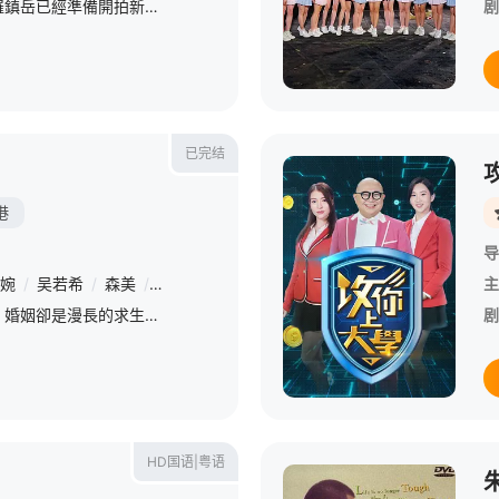
處境劇的御用監製羅鎮岳已經準備開拍新一套處境劇，暫定叫《愛．回家之開心速遞》，「過往的處境劇都是以家庭為主，今次當然不例外啦。而故事除了家庭，因為網購現在都好hit，就會講到一間百貨公司，入面開設
剧
已完结
港
导
婉
/
吴若希
/
森美
/
郭伟亮
/
汤盈盈
/
周家蔚
/
陈炜
主
有說愛情是浪漫的相遇，婚姻卻是漫長的求生。每對夫妻或都經歷過，明明很愛對方，卻會為了生活瑣碎事而生氣；男人覺得女人無理取鬧，女人又感到男人無動於衷。其實雙方也沒有錯……蕭正楠、曹永廉、車婉婉、吳若希化
剧
HD国语|粤语