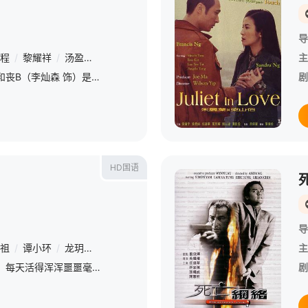
导
程
/
黎耀祥
/
汤盈盈
/
黎淑贤
/
邹凯光
主
无敌（陈小春 饰）和丧B（李灿森 饰）是两个无所事事的小混混，他俩平常在商场的VCD专柜打工，插科打诨，悠哉度日。某天两人奉老板之命外出取车，回来的路上撞到一个西装革履的黑帮分子。该男子身上藏有一
剧
HD国语
导
祖
/
谭小环
/
龙玥心
/
汤盈盈
/
颜仟汶
/
邹凯光
/
林子聪
/
黄一飞
主
马里奥（吴镇宇 饰）每天活得浑浑噩噩毫无斗志，一次偶然中，公司新人小雪（李嘉欣 饰）的出现吸引了他的目光，他与老板发哥（邹凯光 饰）打赌说自己能够在三天之内将小雪追到手。为了在博弈中获胜，马里奥欺
剧