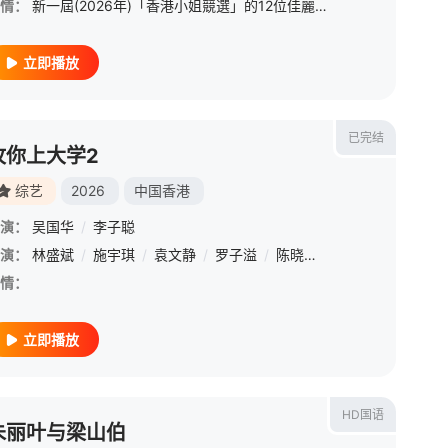
情：
新一屆(2026年)「香港小姐競選」的12位佳麗於湖南之旅分成三個小組，分別向「師姐」馮盈盈、黃嘉雯、陳懿德請教選美心得。 &amp;nbsp; &amp;nbsp; &amp;nbsp; &amp;nbsp; &amp;nbsp; &amp;nb
立即播放
已完结
攻你上大学2
综艺
2026
中国香港
演：
吴国华
/
李子聪
演：
林盛斌
/
施宇琪
/
袁文静
/
罗子溢
/
陈晓华
/
何广沛
/
陈浚霆
情：
立即播放
HD国语
朱丽叶与梁山伯