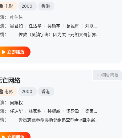
电影
2000
香港
演：
叶伟信
演：
吴君如
/
任达华
/
吴镇宇
/
葛民辉
/
刘以达
/
汤盈盈
/
林雪
情：
佐敦（吴镇宇饰）因为欠下元朗大哥新界安（任达华饰）十多万赌债，被迫逃跑。而同一时刻，孤女Judy（吴君如饰）也带着行李离开丈夫，返回元朗。 佐敦好友嘉华（刘以达饰）在元朗遇见债主新界安，打电话给
立即播放
HD国语|粤语
死亡网络
电影
2000
香港
演：
吴耀权
演：
任达华
/
林家栋
/
孙耀威
/
汤盈盈
/
梁家仁
/
李国麟
/
陈蕙明
情：
警员志德奉命协助邻组追查Elaine自杀案，得以跟随警局内的偶像启安办事，而暗恋他的琪琪也默默支持。当发现Elaine无自杀动机，而生前爱上网，决在此线索追寻下去。警方觅得「死亡网页」，欲引出网主
立即播放