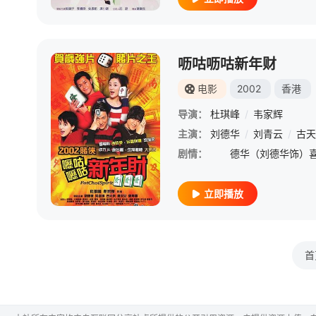
呖咕呖咕新年财
电影
2002
香港
导演：
杜琪峰
/
韦家辉
主演：
刘德华
/
刘青云
/
古天
剧情：
立即播放
首