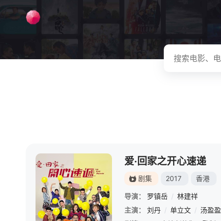
爱·回家之开心速递
剧集
2017
香港
导演：
罗镇岳
/
林建祥
主演：
刘丹
/
单立文
/
汤盈盈