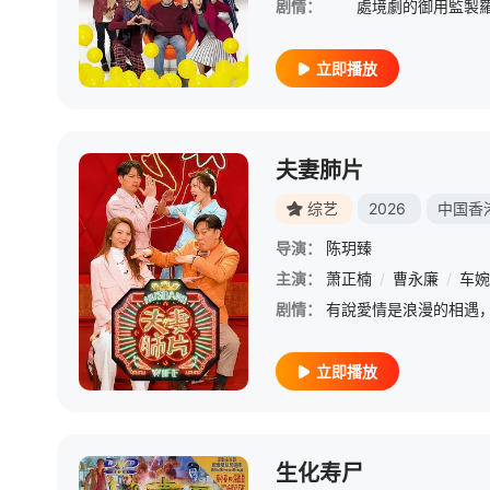
剧情：
立即播放
夫妻肺片
综艺
2026
中国香
导演：
陈玥臻
主演：
萧正楠
/
曹永廉
/
车婉
剧情：
立即播放
生化寿尸