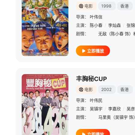
电影
1998
香港
导演：
叶伟信
主演：
陈小春
/
李灿森
/
张锦
剧情：
立即播放
丰胸秘CUP
电影
2002
香港
导演：
叶伟民
主演：
吴镇宇
/
李嘉欣
/
吴彦
剧情：
立即播放