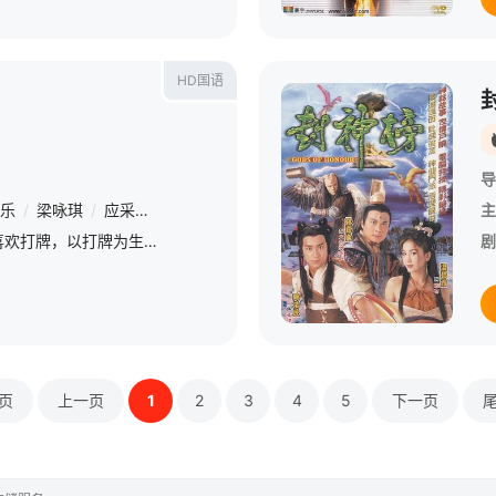
HD国语
导
乐
/
梁咏琪
/
应采儿
/
王天林
/
汤盈盈
/
黄文慧
/
龙天生
/
洪伟良
主
德华（刘德华饰）喜欢打牌，以打牌为生的他出名好牌技好牌品，与他相恋多年的咏琪（梁咏琪饰）因为牌品差，始终没能与德华结为连理，令她顿足。德华的弟弟天乐（古天乐饰）知道哥哥要以打牌为生养活患有痴呆症的
剧
页
上一页
1
2
3
4
5
下一页