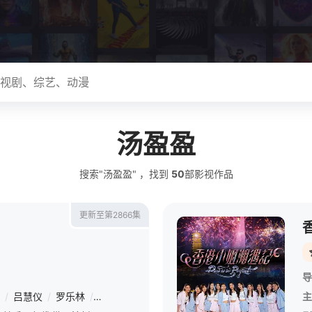
汤盈盈
搜索"汤盈盈" ，找到
50
部影视作品
更新至第2866集
导
/
吕慧仪
/
罗乐林
/
马贯东
/
苏韵姿
/
周嘉洛
/
陈浚霆
/
吴伟豪
主