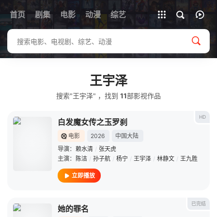
首页
剧集
电影
动漫
全部影片
综艺
王宇泽
搜索"王宇泽" ，找到
11
部影视作品
HD
白发魔女传之玉罗刹
电影
2026
中国大陆
导演：
赖水清
/
张天虎
主演：
陈洁
/
孙子航
/
杨宁
/
王宇泽
/
林静文
/
王九胜
立即播放
已完结
她的罪名