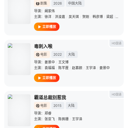
剧集
2026
中国大陆
导演：
阚家伟
主演：
徐洋
/
洪浚嘉
/
吴天琪
/
贺刚
/
韩彦博
/
梁超
/
黄允桐
立即播放
HD国语
毒刺入喉
电影
2022
大陆
导演：
姜景中
/
王文博
主演：
袁福福
/
陈芊厘
/
赵慕颜
/
王宇泽
/
姜景中
立即播放
HD国语
霸道总裁别惹我
电影
2015
大陆
导演：
郑睿
主演：
张亚飞
/
陈佩珊
/
王宇泽