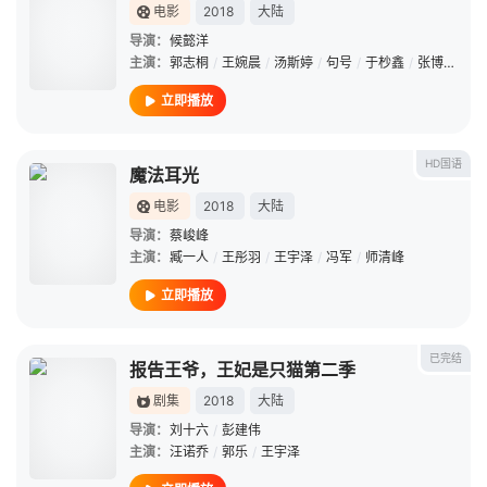
电影
2018
大陆
导演：
候懿洋
主演：
郭志桐
/
王婉晨
/
汤斯婷
/
句号
/
于杪鑫
/
张博轩
/
赵
立即播放
HD国语
魔法耳光
电影
2018
大陆
导演：
蔡峻峰
主演：
臧一人
/
王彤羽
/
王宇泽
/
冯军
/
师清峰
立即播放
已完结
报告王爷，王妃是只猫第二季
剧集
2018
大陆
导演：
刘十六
/
彭建伟
主演：
汪诺乔
/
郭乐
/
王宇泽