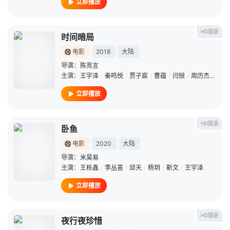
立即播放
HD国语
时间暗局
电影
2018
大陆
导演：
陈亮言
主演：
王宇泽
/
秦鸣悦
/
贾子宸
/
曹蕴
/
闫锐
/
周历杰
/
段同
立即播放
HD国语
卧鱼
电影
2020
大陆
导演：
米昊易
主演：
王栎鑫
/
李丛喜
/
邱天
/
杨玥
/
靳文
/
王宇泽
立即播放
HD国语
夜行夜珍惜