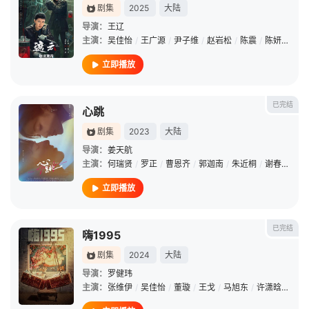
剧集
2025
大陆
导演：
王辽
主演：
吴佳怡
/
王广源
/
尹子维
/
赵岩松
/
陈震
/
陈妍染
/
黄
立即播放
已完结
心跳
剧集
2023
大陆
导演：
姜天航
主演：
何瑞贤
/
罗正
/
曹恩齐
/
郭迦南
/
朱近桐
/
谢春懿
/
罗
立即播放
已完结
嗨1995
剧集
2024
大陆
导演：
罗健玮
主演：
张维伊
/
吴佳怡
/
董璇
/
王戈
/
马旭东
/
许潇晗
/
邢瀚