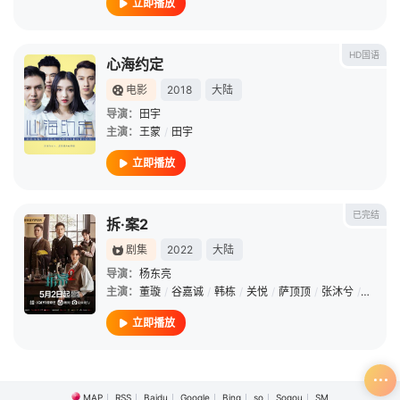
立即播放
HD国语
心海约定
电影
2018
大陆
导演：
田宇
主演：
王蒙
/
田宇
立即播放
已完结
拆·案2
剧集
2022
大陆
导演：
杨东亮
主演：
董璇
/
谷嘉诚
/
韩栋
/
关悦
/
萨顶顶
/
张沐兮
/
苏小玎
立即播放
MAP
RSS
Baidu
Google
Bing
so
Sogou
SM