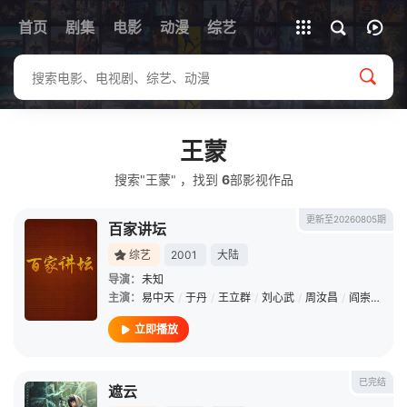
首页
剧集
电影
动漫
全部影片
综艺
王蒙
搜索"王蒙" ，找到
6
部影视作品
更新至20260805期
百家讲坛
综艺
2001
大陆
导演：
未知
主演：
易中天
/
于丹
/
王立群
/
刘心武
/
周汝昌
/
阎崇年
/
郦
立即播放
已完结
遮云