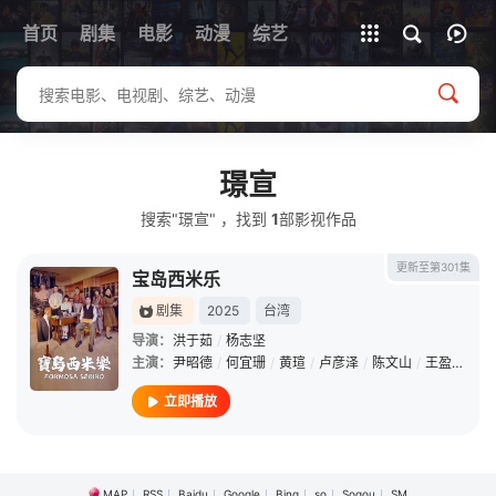
首页
剧集
电影
动漫
全部影片
综艺
璟宣
搜索"璟宣" ，找到
1
部影视作品
更新至第301集
宝岛西米乐
剧集
2025
台湾
导演：
洪于茹
/
杨志坚
主演：
尹昭德
/
何宜珊
/
黄瑄
/
卢彦泽
/
陈文山
/
王盈凯
/
黄
立即播放
MAP
RSS
Baidu
Google
Bing
so
Sogou
SM