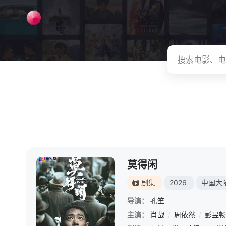
莫得闲
剧集
2026
中国大
导演：
孔笙
主演：
肖战
/
周依然
/
彭昱畅