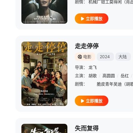
剧情：
立即播放
走走停停
电影
2024
大陆
导演：
龙飞
主演：
胡歌
/
高圆圆
/
岳红
/
剧情：
立即播放
失而复得