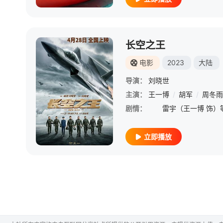
长空之王
电影
2023
大陆
导演：
刘晓世
主演：
王一博
/
胡军
/
周冬雨
剧情：
立即播放