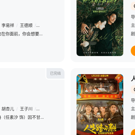
导
李易祥
/
王德顺
/
韩鹏翼
/
刘显达
/
甘昀宸
/
王磊
/
王今心
/
韩志
主
如果有一百万美金放在你面前，你会想要得到它吗？出国归来的张博（张亮 饰）受人之托，要将百万美金送出境，同时青梅竹马的冯乐琪（辛芷蕾 饰）正在竭力调查一起假币案。两人连同各阶层爱财之人，意外卷入百万
剧
已完结
导
胡杏儿
/
王子川
/
孙安可
/
刘佳
/
郭柯宇
/
黄小蕾
/
王佳佳
/
白举
主
曾经的财经主播张冉（任素汐 饰）因不甘海外代购的平凡生活，手握一封国内MCN公司的offer拉着丈夫付玉东（罗晋 饰）回国成为搞笑“网红”，不想装修工丈夫竟先她一步乘上风口，成为创业公司的“吉祥物
剧