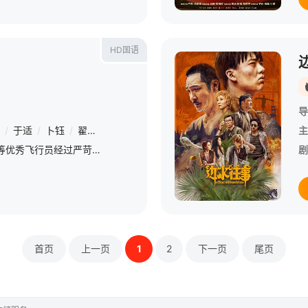
HD国语
导
/
于适
/
卜钰
/
翟宇佳
/
王子宸
/
芦鑫
/
曲哲明
/
田壮壮
/
郑晓宁
主
雷宇（王一博 饰）等优秀飞行员经过严苛选拔正式成为试飞员，他们在队长张挺（胡军 饰）的带领下，参与到了最新型战机的试飞。高空之上，发动机骤停甚至失火，飞机失去控制……他们一次次与死神过招，只为获取
剧
首页
上一页
1
2
下一页
尾页