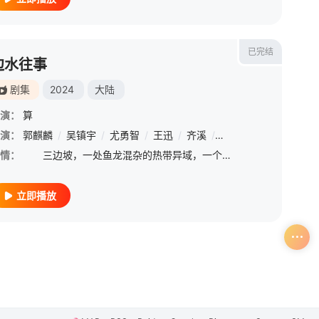
已完结
边水往事
剧集
2024
大陆
演：
算
演：
/
赵子琪
郭麒麟
/
王庆祥
/
吴镇宇
/
洪烈
/
尤勇智
/
金靖
/
王迅
/
成泰燊
/
齐溪
/
姚橹
/
王玉雯
/
姜宏波
/
姜珮瑶
/
孙启恒
/
江
情：
三边坡，一处鱼龙混杂的热带异域，一个繁茂与衰败并生的斑驳之地。意外流落三边坡的打工小白沈星（郭麒麟 饰）遇到在多方势力间游走的三边坡和事佬猜叔（吴镇宇 饰），一场冒险，一段善良微光指引下的回归，在
立即播放