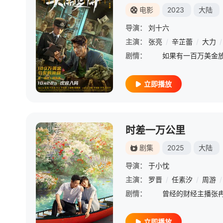
电影
2023
大陆
导演：
刘十六
主演：
张亮
/
辛芷蕾
/
大力
/
剧情：
立即播放
时差一万公里
剧集
2025
大陆
导演：
于小忱
主演：
罗晋
/
任素汐
/
周游
/
剧情：
立即播放