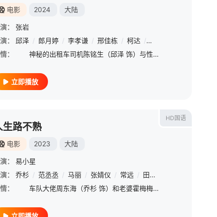
电影
2024
大陆
演：
张岩
演：
/
侯祥
邱泽
/
伏夏
/
郎月婷
/
吴樾
/
李孝谦
/
李诚儒
/
邢佳栋
/
李菁
/
/
柯达
刘仪伟
/
王道铁
/
赵英俊
/
董博睿
/
李依玲
/
甘
/
情：
神秘的出租车司机陈铭生（邱泽 饰）与性格清冷的文物修复师杨昭（郎月婷 饰）偶然相遇，在一场暧昧、试探、你进我退的极致拉扯中，陈铭生渐渐卸下心防。在一次旅行中，陈铭生的卧底缉毒警身份暴露，二人的感情
立即播放
HD国语
人生路不熟
电影
2023
大陆
演：
易小星
纲
演：
/
董博
乔杉
/
/
程雍
范丞丞
/
霍青
/
马丽
/
陈豪
/
张婧仪
/
甘昀宸
/
常远
/
王艺哲
/
田雨
/
/
明道
尹正
/
/
张本煜
小爱
/
/
情：
车队大佬周东海（乔杉 饰）和老婆霍梅梅（马丽 饰）阴差阳错地与女儿周微雨（张婧仪 饰）及女儿的男朋友万一帆（范丞丞 饰）同行自驾，踏上人生路不熟的探亲之旅，周东海决定借此机会给准女婿来一场全方位无
立即播放