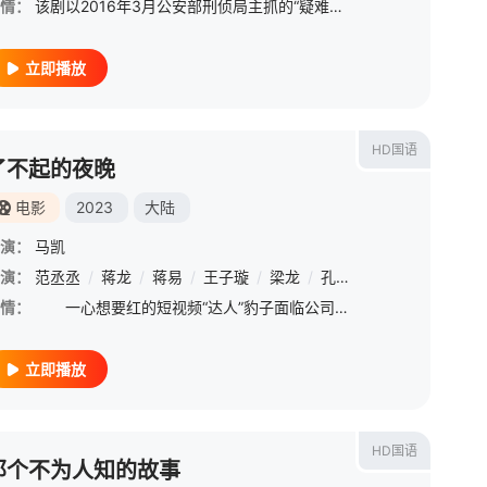
情：
该剧以2016年3月公安部刑侦局主抓的“疑难命案积案攻坚行动”所侦破的多起案件为基础，改编创作两起90年代悬案作为系列剧的第一季。围绕《珠宝行连环劫案》《卞记旅馆抢劫案》两个案件展开。前者聚焦岳龙刚（
立即播放
HD国语
了不起的夜晚
电影
2023
大陆
演：
马凯
演：
赫子铭
范丞丞
/
小爱
/
蒋龙
/
滕哲
/
蒋易
/
王子璇
/
梁龙
/
孔连顺
/
蒋诗萌
/
甘昀
情：
一心想要红的短视频“达人”豹子面临公司倒闭和支付赔偿金的双重困境，合伙人狗子和猴子也提出要散伙。三兄弟因一个特殊邀约来到惊悚片剧组进行偷拍，打算干好“最后一票”。不料，他们居然拍到剧组女主角发生意
立即播放
HD国语
那个不为人知的故事