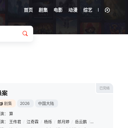
首页
剧集
电影
动漫
综艺
已完结
悬案
剧集
2026
中国大陆
演：
算
演：
祖峰
王传君
/
廖凡
/
/
尹正
江奇霖
/
杨烁
/
郎月婷
/
岳云鹏
/
姜冠南
/
黄觉
/
曾