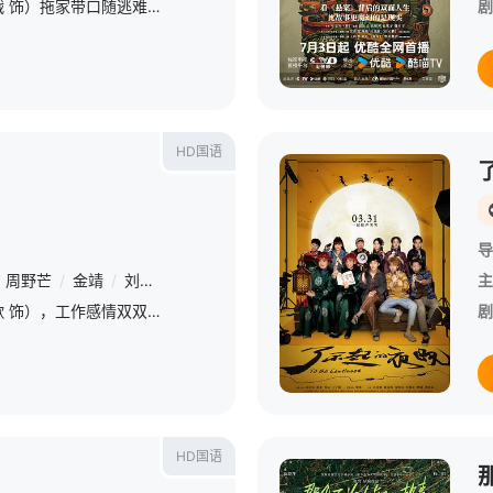
机械厂钳工莫得闲（肖战 饰）拖家带口随逃难队伍躲进山区，与被大部队遗忘的防空炮长肖衍（彭昱畅 饰）及手下在“戈止镇”落脚。然而，莫得闲和妻子夏橙（周依然 饰）、老太爷（杨新鸣 饰）以及儿子莫等闲（严知
剧
HD国语
导
周野芒
/
金靖
/
刘钧
/
甘昀宸
/
刘仪伟
/
张鲁一
/
袁弘
/
王真儿
主
/
脆皮青年吴迪（胡歌 饰），工作感情双双失意，沮丧返乡。吴迪“突袭”返乡的行为打破了一家人原本平静的生活，他不仅需要重新面对与家人的“亲密”相处，还要为自己的未来寻找更多的可能。在现实面前多番碰壁后
剧
HD国语