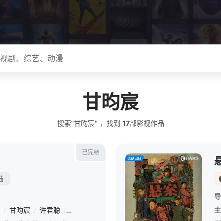
甘昀宸
搜索"甘昀宸" ，找到
17
部影视作品
已完结
陆
导
/
甘昀宸
/
许君聪
/
刘昊然
/
阿如那
/
严知度
/
杨新鸣
/
周思羽
/
主