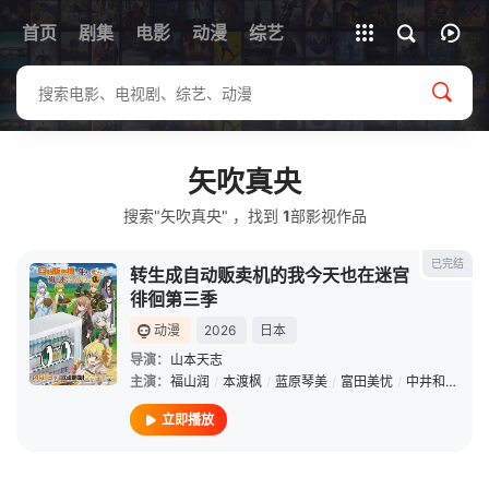
首页
剧集
电影
动漫
全部影片
综艺
矢吹真央
搜索"矢吹真央" ，找到
1
部影视作品
已完结
转生成自动贩卖机的我今天也在迷宫
徘徊第三季
动漫
2026
日本
导演：
山本天志
主演：
福山润
/
本渡枫
/
蓝原琴美
/
富田美忧
/
中井和哉
/
茅
立即播放