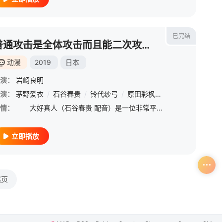
已完结
普通攻击是全体攻击而且能二次攻击的妈妈你喜欢吗？
动漫
2019
日本
演：
岩崎良明
让治
演：
/
茅野爱衣
东山奈央
/
/
石谷春贵
菲鲁兹·蓝
/
铃代纱弓
/
玄田哲章
/
原田彩枫
/
Lynn
/
新井里美
情：
大好真人（石谷春贵 配音）是一位非常平凡的男子高中生，和大部分的同龄男生一样，真人对游戏和那些勇者斗恶龙的古老传说有着很大的兴趣。唯一令真人感到困扰的是，他拥有一位对他过度保护和过度关心的母亲真真
立即播放
尾页