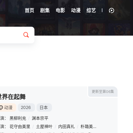
首页
剧集
电影
动漫
综艺
更新至第06集
世界在起舞
动漫
2026
日本
演：
黑柳利充
/
渊本宗平
田夏海
演：
花守由美里
/
松冈美里
/
/
土屋神叶
石谷春贵
/
/
内田真礼
榎木淳弥
/
/
朴璐美
神尾晋一郎
/
樱井孝宏
/
鸟海浩辅
/
Takah
/