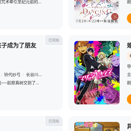
日本国中女生铃木夕梨被咒术牵引至纪元前的赫梯帝国，并长期遭受娜姬雅王后的追杀，目的在于以她为祭品咒杀凯鲁王子。在凯鲁的庇护与指导下，夕梨从误打误撞开始学习成长，到最后能够与王太后在政治舞台上一较高下，
剧
已完结
孩子成为了朋友
导
/
铃代纱弓
/
长谷川育美
主
连点头之交都没几个的我──前原真树交到了第一个朋友——朝凪海。男生们都说朝凪同学是「班上第二可爱」，而且很照顾天真烂漫的No.1美少女天海同学。这样的她只有在周五的放学后，会偷偷来我家玩。从平常能干的
剧
已完结