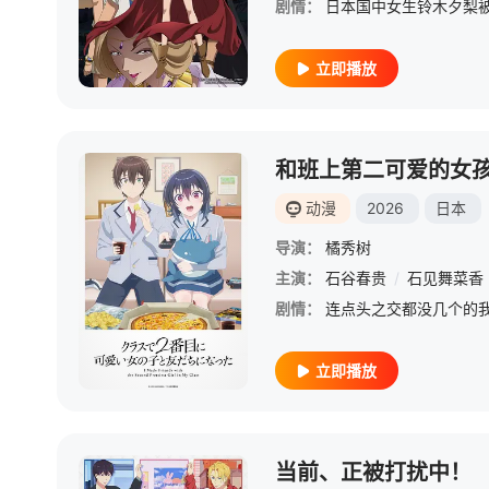
剧情：
立即播放
和班上第二可爱的女
动漫
2026
日本
导演：
橘秀树
主演：
石谷春贵
/
石见舞菜香
剧情：
立即播放
当前、正被打扰中！