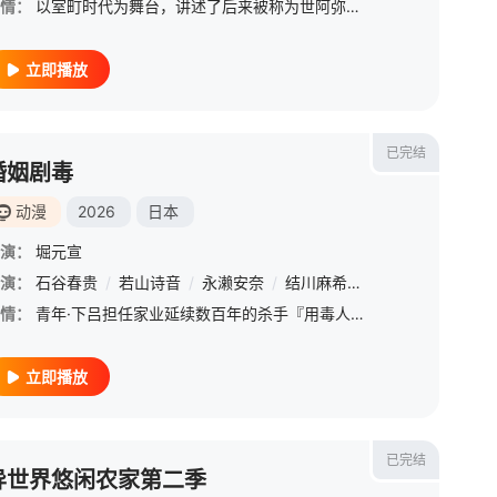
情：
以室町时代为舞台，讲述了后来被称为世阿弥的美少年“鬼夜叉”的故事。在一切以技艺为重的父亲观阿弥身边长大，鬼夜叉始终无法理解人类为何会享受艺术与表演。某一天，他在村子边缘的一户民宅中，看见一名唱歌跳舞的
立即播放
已完结
婚姻剧毒
动漫
2026
日本
演：
堀元宣
演：
石谷春贵
/
若山诗音
/
永濑安奈
/
结川麻希
/
白浜灯奈乃
/
伊
情：
青年·下吕担任家业延续数百年的杀手『用毒人』。 &amp;nbsp; &amp;nbsp; &amp;nbsp; &amp;nbsp; &amp;nbsp; &amp;nbsp; &amp;nbsp; &amp;nbsp; &amp;nbsp; &amp;nbsp; &amp;nbsp;
立即播放
已完结
异世界悠闲农家第二季