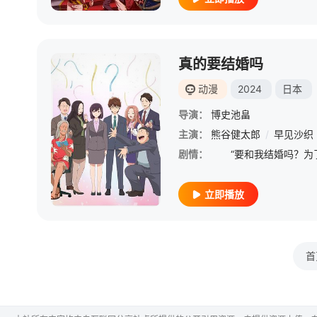
真的要结婚吗
动漫
2024
日本
导演：
博史池畠
主演：
熊谷健太郎
/
早见沙织
剧情：
立即播放
首