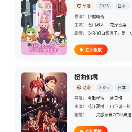
动漫
2026
日本
导演：
伊魔崎斋
主演：
石川界人
/
花泽香菜
/
剧情：
立即播放
扭曲仙境
动漫
2025
日本
导演：
名取孝浩
/
片贝慎
主演：
花江夏树
/
山下诚一郎
剧情：
立即播放