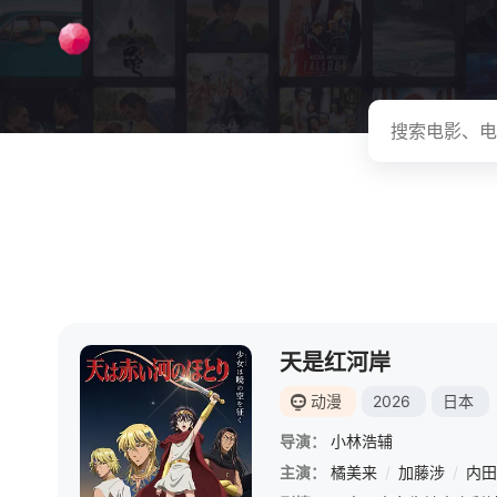
天是红河岸
动漫
2026
日本
导演：
小林浩辅
主演：
橘美来
/
加藤涉
/
内田