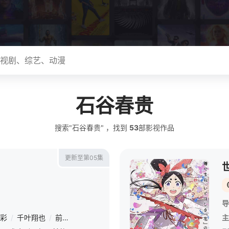
石谷春贵
搜索"石谷春贵" ，找到
53
部影视作品
更新至第05集
导
彩
/
千叶翔也
/
前野智昭
/
游佐浩二
/
大野智敬
/
青木志贵
/
川井
主