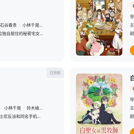
导
石谷春贵
/
小林千晃
/
杉山里穗
/
富田美忧
/
诸星堇
主
24岁的白领凛子，是一位独自居住的秘密宅女。 &amp;nbsp; &amp;nbsp; &amp;nbsp; &amp;nbsp; &amp;nbsp; &amp;nbsp; &amp;nbsp; &amp;nbsp; &amp;nbsp; &amp;nbsp; &amp;nbsp;
剧
已完结
导
/
小林千晃
/
铃木崚汰
/
小林龙之
/
梅原裕一郎
/
坂泰斗
/
市川苍
主
/
灵感源自7位经典迪士尼反派和同名手机游戏。主角圆满雄剑被魔镜召唤到异世界“扭曲仙境”，误打误撞入读暗夜渡鸦学园。作为新人，他不仅不会魔法，还在典礼造成混乱，激怒宿舍长Riddle Rosehear
剧