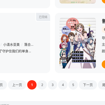
已完结
导
/
小清水亚美
/
落合福嗣
/
阿澄佳奈
/
石谷春贵
/
利根健太朗
/
中田
主
“要和我结婚吗？为了守护住我们的单身生活。” 在首都圈的旅行代理店JTC的企画部工作的拓也和莉香都不擅长人际交往，虽然平淡无华，但是各自过着充实的单身生活。随着公司打算在西伯利亚开设分店，单身者
剧
页
上一页
1
2
3
4
5
下一页