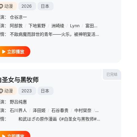
动漫
2026
日本
演：
仓谷凉一
演：
阿部敦
/
下地紫野
/
洲崎绫
/
Lynn
/
富田美忧
/
藤井雪代
/
齐
情：
不敌病魔而辞世的青年——火乐，被神明复活并变年轻后转移到异世界，期待展开享受悠闲农业的第二人生！ &amp;nbsp; &amp;nbsp; &amp;nbsp; &amp;nbsp; &amp;nbsp; &amp;nbsp; &amp;nbsp; &amp;n
立即播放
已完结
白圣女与黑牧师
动漫
2023
日本
演：
野吕纯惠
演：
田丸笃志
石川界人
/
驹田航
/
泽田姬
/
冈本信彦
/
石谷春贵
/
古田一纪
/
中村栞奈
/
二叶要
/
户松遥
/
相叶裕树
/
中原麻衣
/
土
/
情：
和武はざの原作漫画《#白圣女与黑牧师#》TV动画化决定！动画由#动画工房#负责制作！
立即播放