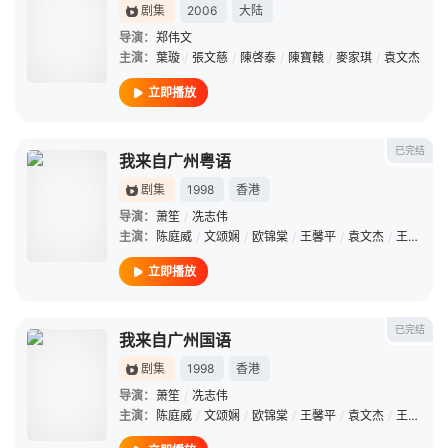
剧集
2006
大陆
导演：
郑伟文
主演：
葉璇
/
張文慈
/
陳啓泰
/
陳寶轅
/
麥家琪
/
袁文杰
立即播放
已完结
我来自广州粤语
剧集
1998
香港
导演：
萧笙
/
冼志伟
主演：
陈庭威
/
文颂娴
/
欧锦棠
/
王馨平
/
袁文杰
/
王薇
/
杜
立即播放
已完结
我来自广州国语
剧集
1998
香港
导演：
萧笙
/
冼志伟
主演：
陈庭威
/
文颂娴
/
欧锦棠
/
王馨平
/
袁文杰
/
王薇
/
杜