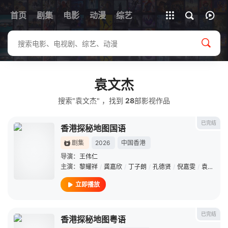
首页
剧集
电影
动漫
全部影片
综艺
袁文杰
搜索"袁文杰" ，找到
28
部影视作品
已完结
香港探秘地图国语
剧集
2026
中国香港
导演：
王伟仁
主演：
黎耀祥
/
龚嘉欣
/
丁子朗
/
孔德贤
/
倪嘉雯
/
袁文杰
/
立即播放
已完结
香港探秘地图粤语