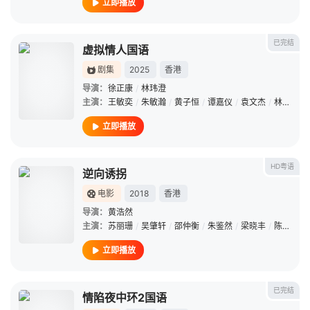
立即播放
已完结
虚拟情人国语
剧集
2025
香港
导演：
徐正康
/
林玮澄
主演：
王敏奕
/
朱敏瀚
/
黄子恒
/
谭嘉仪
/
袁文杰
/
林景程
/
立即播放
HD粤语
逆向诱拐
电影
2018
香港
导演：
黄浩然
主演：
苏丽珊
/
吴肇轩
/
邵仲衡
/
朱鉴然
/
梁晓丰
/
陈曾宁
/
立即播放
已完结
情陷夜中环2国语