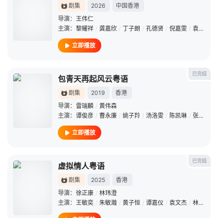
剧集
2026
中国香港
导演：
王伟仁
主演：
黎耀祥
/
龚嘉欣
/
丁子朗
/
孔德贤
/
倪嘉雯
/
袁文杰
/
立即播放
已完结
包青天再起风云粤语
剧集
2019
香港
导演：
雷瑞麟
/
黄伟森
主演：
谭俊彦
/
曹永廉
/
姚子羚
/
汤洛雯
/
陈凯琳
/
张振朗
/
立即播放
已完结
虚拟情人粤语
剧集
2025
香港
导演：
徐正康
/
林玮澄
主演：
王敏奕
/
朱敏瀚
/
黄子恒
/
谭嘉仪
/
袁文杰
/
林景程
/