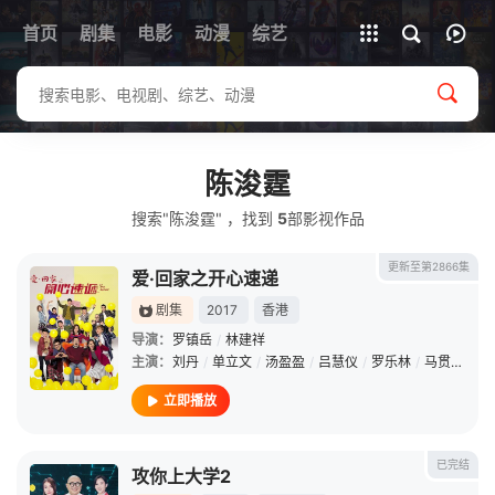
首页
剧集
电影
动漫
全部影片
综艺
陈浚霆
搜索"陈浚霆" ，找到
5
部影视作品
更新至第2866集
爱·回家之开心速递
剧集
2017
香港
导演：
罗镇岳
/
林建祥
主演：
刘丹
/
单立文
/
汤盈盈
/
吕慧仪
/
罗乐林
/
马贯东
/
苏
立即播放
已完结
攻你上大学2