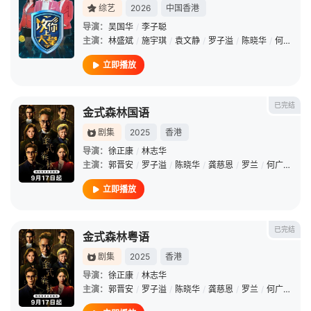
综艺
2026
中国香港
导演：
吴国华
/
李子聪
主演：
林盛斌
/
施宇琪
/
袁文静
/
罗子溢
/
陈晓华
/
何广沛
/
立即播放
已完结
金式森林国语
剧集
2025
香港
导演：
徐正康
/
林志华
主演：
郭晋安
/
罗子溢
/
陈晓华
/
龚慈恩
/
罗兰
/
何广沛
/
罗
立即播放
已完结
金式森林粤语
剧集
2025
香港
导演：
徐正康
/
林志华
主演：
郭晋安
/
罗子溢
/
陈晓华
/
龚慈恩
/
罗兰
/
何广沛
/
罗