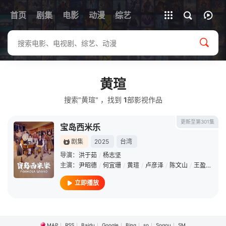
首页
剧集
电影
动漫
全部影片
综艺
黄瑄
搜索"黄瑄" ，找到
1
部影视作品
更新至第301集
宝岛西米乐
剧集
2025
台湾
导演：
洪于茹
/
杨志坚
主演：
尹昭德
/
何宜珊
/
黄瑄
/
卢彦泽
/
陈文山
/
王盈凯
/
黄
立即播放
MAP
RSS
Baidu
Google
Bing
so
Sogou
SM