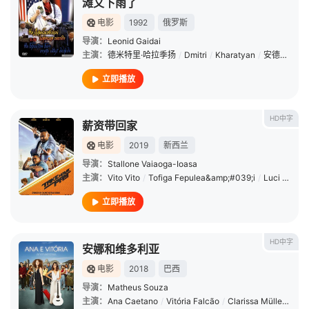
滩又下雨了
电影
1992
俄罗斯
导演：
Leonid Gaidai
主演：
德米特里·哈拉季扬
/
Dmitri
/
Kharatyan
/
安德烈·米亚赫科夫
立即播放
HD中字
薪资带回家
电影
2019
新西兰
导演：
Stallone Vaiaoga-Ioasa
主演：
Vito Vito
/
Tofiga Fepulea&amp;#039;i
/
Luci Hare
/
立即播放
HD中字
安娜和维多利亚
电影
2018
巴西
导演：
Matheus Souza
主演：
Ana Caetano
/
Vitória Falcão
/
Clarissa Müller
/
Tha