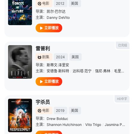
电影
2012
美国
导演：
凯尔·巴尔达
主演：
Danny DeVito
立即播放
已完结
雷普利
剧集
2024
美国
导演：
斯蒂文·泽里安
主演：
安德鲁·斯科特
/
达科塔·范宁
/
强尼·弗林
/
毛里齐奥·隆巴迪
立即播放
HD中字
宇杀员
电影
2019
美国
导演：
Drew Bolduc
主演：
Shannon Hutchinson
/
Vito Trigo
/
Jasmina Parent