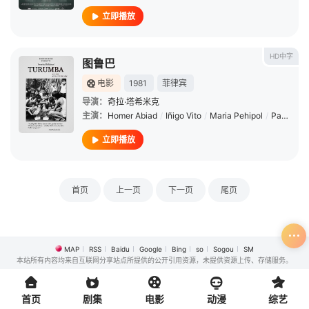
立即播放
HD中字
图鲁巴
电影
1981
菲律宾
导演：
奇拉·塔希米克
主演：
Homer Abiad
/
Iñigo Vito
/
Maria Pehipol
/
Patricio Abari
立即播放
首页
上一页
下一页
尾页
MAP
RSS
Baidu
Google
Bing
so
Sogou
SM
本站所有内容均来自互联网分享站点所提供的公开引用资源，未提供资源上传、存储服务。
首页
剧集
电影
动漫
综艺