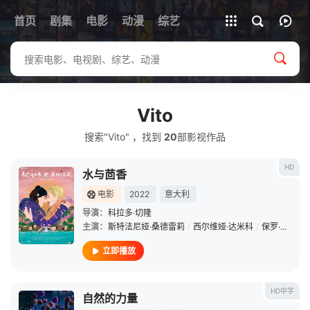
首页
剧集
电影
动漫
全部影片
综艺
Vito
搜索"Vito" ，找到
20
部影视作品
HD
水与茴香
电影
2022
意大利
导演：
科拉多·切隆
主演：
斯特法尼娅·桑德雷莉
/
西尔维娅·达米科
/
保罗·罗西
/
立即播放
HD中字
自然的力量