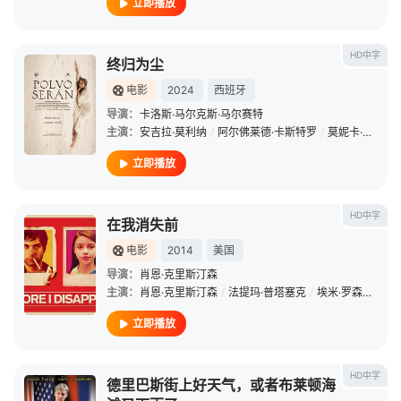
立即播放
HD中字
终归为尘
电影
2024
西班牙
导演：
卡洛斯·马尔克斯·马尔赛特
主演：
安吉拉·莫利纳
/
阿尔佛莱德·卡斯特罗
/
莫妮卡·阿尔米拉尔
立即播放
HD中字
在我消失前
电影
2014
美国
导演：
肖恩·克里斯汀森
主演：
肖恩·克里斯汀森
/
法提玛·普塔塞克
/
埃米·罗森
/
保罗
立即播放
HD中字
德里巴斯街上好天气，或者布莱顿海