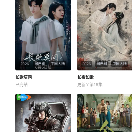
2026
国产剧
中国大陆
2026
国产剧
中国大陆
长歌莫问
长歌莫问
长夜如歌
长夜如歌
已完结
更新至第18集
蔡正杰
杨子菲
王坤炎
胡亦瑶
张景昀
刘尚麟
千年前，雍国泥塑世家楚门因
讲述了黎安城大郡主棠溪槿与
进贡的“十二生肖”离奇流血炸
烈云峥之间曲折动人的情感，
裂，惨遭满门流放，楚父以死
以及他们在复杂局势中坚守初
鸣冤。楚家大小姐楚梓鸢带着
心、勇敢面对困难的爱情故
滔天恨意，在屠刀落地的瞬
事。通过剧中主人公在成长的
间，灵魂跨越千年，附身到了
道路上，经历复杂的人物关系
与她容貌一模一样的女大学生
和情感变化，无论命运如何捉