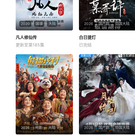
2020
国漫
大陆
2026
国产剧
中国大陆
凡人修仙传
凡人修仙传
白日提灯
白日提灯
更新至第185集
已完结
钱文青
杨天翔
杨默
迪丽热巴
陈飞宇
魏哲鸣
平凡少年韩立出生贫困，
改编自黎青燃小说《白日提
为了让家人过上更好的生活，
灯》。 &amp;nbsp; &amp;nb
自愿前去七玄门参加入门考
sp; &amp;nbsp; &amp;nbsp;
核，最终被墨大夫收入门下。
&amp;nbsp; &amp;nbsp; &a
墨大夫一开始对韩立悉心
mp;nbsp; &amp;nbsp; &amp;
培养、传授医术，让韩立对他
nbsp; &amp;nbsp; &amp;nbs
非常感激，但随着一同入门的
p; &amp;nbsp;
弟子张铁失踪，韩立才
2026
电影
大陆
2026
国产剧
中国大陆