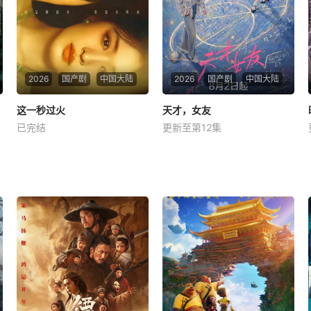
不再相信情感，空虚
集资风波等种种挫折后
2026
国产剧
中国大陆
2026
国产剧
中国大陆
这一秒过火
这一秒过火
天才，女友
天才，女友
已完结
更新至第12集
张凌赫
王楚然
付辛博
田曦薇
胡一天
赖伟明
民国沪上，军阀幼子慕容清峄
根据素光同同名小说改编。江
（张凌赫 饰）因被抱错而受尽
逾白长大以后，林知夏忽然对
养父虐待，少年出逃时被任素
他说：“江逾白，我喜欢你，
素（王楚然 饰）所救，却累及
哲学和生物学意义上的喜
其家族遭灭顶之灾。经年重
欢。”那个夜晚，他脸颊微
逢，二人暗生情愫，但任素素
热，还听见自己加速的心跳
为救他人，毅然假死遁逃，留
声……
慕容清峄沉沦于失