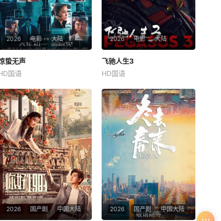
2026
电影
大陆
2026
电影
大陆
惊蛰无声
惊蛰无声
飞驰人生3
飞驰人生3
HD国语
HD国语
易烊千玺
朱一龙
宋佳
沈腾
尹正
黄景瑜
&amp;nbsp;你看不见的地
&amp;nbsp;巴音布鲁克最后
方，谍战从未停止交锋！我国
一站收官后，张驰（沈腾 饰）
最新战机的涉密信息外泄，国
受邀作为车队主教练征战全新
家安全面临威胁，国安小组迅
赛事“沐尘100拉力赛”，“野生
速行动抓捕间谍，在信任与背
车手”走上国际舞台！面对高
叛的漩涡中，一场惊心博弈悄
手如云的全新赛道，孙宇强
然上演……
（尹正 饰）、记星（张本煜
饰）一如既
2026
国产剧
中国大陆
2026
国产剧
中国大陆