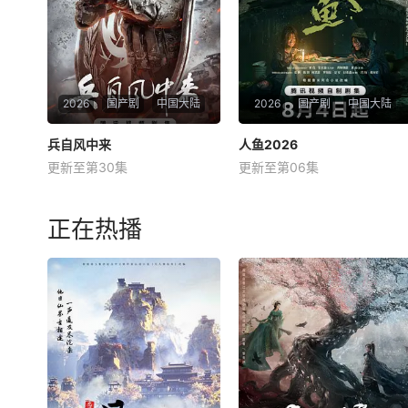
——楚长歌的身上。
弄，真正的力量皆来自
2026
国产剧
中国大陆
2026
国产剧
中国大陆
兵自风中来
兵自风中来
人鱼2026
人鱼2026
更新至第30集
更新至第06集
欧豪
蓝盈莹
丁勇岱
刘孜
张开泰
黄杨钿甜
该剧讲述了在396旅与陆军步
就读于职业中学培训部的花季
兵学院联合举办的小型军事演
女生苏琳（黄杨钿甜 饰），虽
正在热播
习中，郭子剑因不满演习流于
自小被父母忽视，在艰苦环境
形式，假传指令要求真打实
中长大，但她始终刻苦学习，
抗，虽引发哗然，却获赏识调
憧憬未来。为此，苏琳苦练口
任396旅一营营长。他激发官
语并争取到了英文朗诵剧中小
兵血性，赢得信任，但在一次
美人鱼的角色，却不想遭到同
对抗中由于失误，
学马娜（段钰 饰