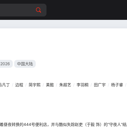
2026
中国大陆
马凡丁
/
边程
/
简宇熙
/
美懿
/
朱超艺
/
李羽桐
/
田广宇
/
杨子睿
/
营着昼夜转换的444号便利店，并与酷似失踪赵吏（于毅 饰）的“守夜人