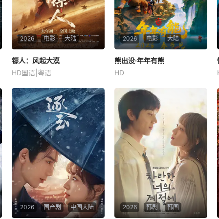
2026
电影
大陆
2026
电影
大陆
镖人：风起大漠
镖人：风起大漠
熊出没·年年有熊
熊出没·年年有熊
HD国语|粤语
HD
吴京
谢霆锋
于适
张秉君
张伟
谭笑
&amp;nbsp;大漠之上，镖
&amp;nbsp;熊大曾是森林里
人、官府、西域五大家族等多
的“老大哥”，直到一个不速之
方势力盘根错节、暗潮涌动。
客到来，它将自己神力传给了
“天字第二号逃犯”刀马接下特
熊强，熊大变成了三人组合内
殊押镖任务，和同伴一起从西
能力最弱者。为了改变现状，
域护镖远赴长安。不料，他们
他步入了反派陷阱，引发了毁
的护送对象竟是“天字第一号
天灭地的危机......
逃犯”知世郎……天
2026
国产剧
中国大陆
2026
韩剧
韩国