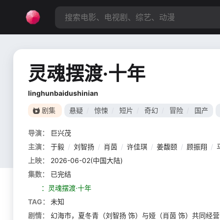
灵魂摆渡·十年
linghunbaidushinian
剧集
悬疑
/
惊悚
/
短片
/
奇幻
/
冒险
/
国产
导演：
巨兴茂
主演：
于毅
/
刘智扬
/
肖茵
/
许佳琪
/
姜馥颐
/
顾振翔
/
上映：
2026-06-02(中国大陆)
集数：
已完结
：灵魂摆渡·十年
TAG：
未知
剧情：
幻海市，夏冬青（刘智扬 饰）与娅（肖茵 饰）共同经