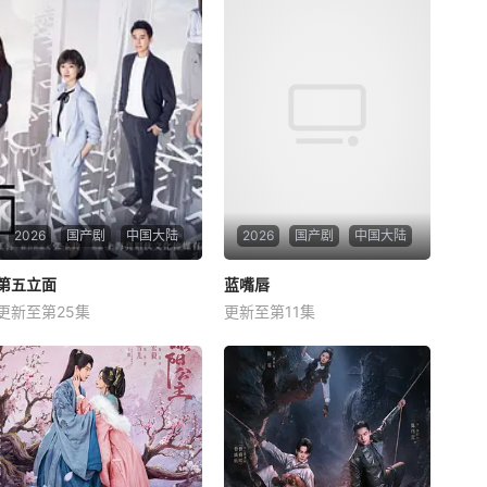
2026
国产剧
中国大陆
2026
国产剧
中国大陆
第五立面
第五立面
蓝嘴唇
蓝嘴唇
更新至第25集
更新至第11集
奚望
张陆
鲁佳妮
魏林屿
蓝劭沄
安燃
该剧围绕四位建筑师展开，讲
改编自夏子煦的小说《蓝嘴
述了他们在中意合作项目中面
唇》。藤墨与伍十弦因一场乌
对专业挑战与境外竞争，通过
龙“神药”事件相遇，在成人用
创新实践实现本土设计理念突
品店与酒吧的霓虹外衣下展开
破的故事。
相互救赎的故事.......