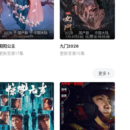
2026
国产剧
中国大陆
2026
国产剧
中国大陆
昭阳公主
昭阳公主
九门2026
九门2026
更新至第17集
更新至第15集
李宏毅
孔雪儿
刘旭威
陈伟霆
陈瑶
曾舜晞
改编自青帷在晋江文学城的小
长沙风云再起之时，张启山
说《平阳公主》。
（陈伟霆 饰）与吴老狗（曾舜
更多
晞 饰）强强联手，携手霍仙姑
（陈瑶 饰）与九门诸人共赴冒
险奇局。一桩401部队的神秘
失踪事件，牵出百年尘封的惊
天秘辛。生死抉择、兄弟之
情、门派担当与