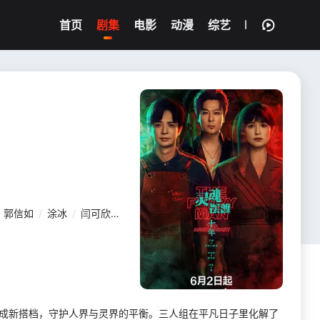
首页
剧集
电影
动漫
综艺
郭信如
/
涂冰
/
闫可欣
/
明子煜
/
邹敦明
/
芮佩怡
/
戴向宇
/
王艺
”结成新搭档，守护人界与灵界的平衡。三人组在平凡日子里化解了