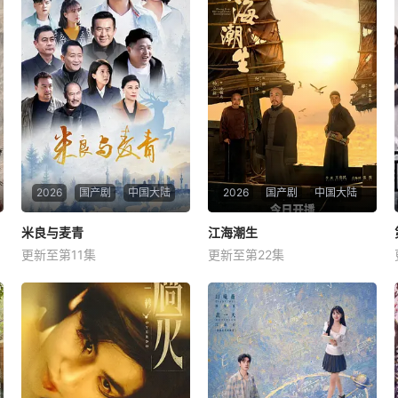
2026
国产剧
中国大陆
2026
国产剧
中国大陆
米良与麦青
米良与麦青
江海潮生
江海潮生
更新至第11集
更新至第22集
赵波
瑛子
来喜
何冰
杨立新
郝平
一根网线连接了中国鹿鸣村和
本剧讲述了状元实业家张謇创
英国牛津，麦香通过视频向米
办大生企业，实业报国的故
良宣告：婚不结了。鹿鸣村开
事。甲午战争后，国家蒙羞，
了锅，村民大骂麦香是叛徒。
张謇虽高中状元，却渴望寻求
麦香是婚前体检查出不孕症，
强国之路。他毅然弃政从商，
从此走上虐心旅途。米良火速
殚精竭虑，创办了中国第一家
回国，麦香有苦说不出。米良
民营纺织企业大生纱厂。经历