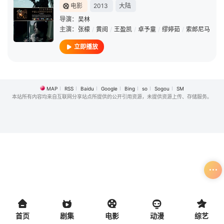
电影
2013
大陆
导演：
吴林
主演：
张檬
/
黄阅
/
王盈凯
/
卓予童
/
缪婷茹
/
索郎尼马
立即播放
MAP
RSS
Baidu
Google
Bing
so
Sogou
SM
本站所有内容均来自互联网分享站点所提供的公开引用资源，未提供资源上传、存储服务。
首页
剧集
电影
动漫
综艺