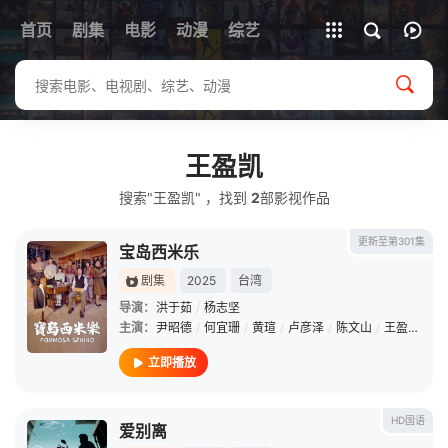
首页
剧集
电影
动漫
全部影片
综艺
王盈凯
搜索"王盈凯" ，找到
2
部影视作品
更新至第301集
宝岛西米乐
剧集
2025
台湾
导演：
洪于茹
/
杨志坚
主演：
尹昭德
/
何宜珊
/
黄瑄
/
卢彦泽
/
陈文山
/
王盈凯
/
黄
立即播放
HD国语
爱别离