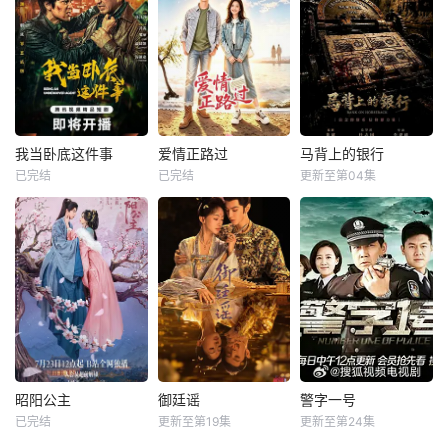
说改编。江逾白长
张天盛遇上一起离
时，张启山（陈伟
大以后，林知夏忽
奇的神像杀人事
霆 饰）与吴老狗
然对他说：“江逾
件，勘案过程中，
（曾舜晞 饰）强强
白，我喜欢你，哲
牵引出“婴胎报
联手，携手霍仙姑
学和生物学意义上
仇”，“娘娘索命”等
（陈瑶 饰）与九门
的喜欢。”那个夜
一连串妖异事件，
诸人共赴冒险奇
晚，他脸颊微热，
张天盛虽被种种诡
局。一桩401部队
还听见自己加速的
怪幻象阻碍，却坚
的神秘失踪事件，
我当卧底这件事
爱情正路过
马背上的银行
我当卧底这件事
爱情正路过
马背上的银行
心跳声……
信这是藏在迷信后
牵出百年尘封的惊
已完结
已完结
更新至第04集
未知
向甜
陈禹锋
姬晓飞
王芳政
的人为诡计，勇于
天秘辛。生死抉
王全有
向封建传统宣战，
择、兄弟之情、门
制作公司：鑫泰影
27岁社恐漫画作者
敢于破除
派担当与
视、妙笔华章 &am
沈筱兮遭遇创作危
抗战期间，日伪政
p;nbsp; &amp;nbs
机与健康难题，身
府强行推广、使用
p; &amp;nbsp; &a
心陷入低谷，独自
由“中国准备银行”
mp;nbsp; &amp;nb
前往昆明开启告别
发行的伪钞货币。
sp; &amp;nbsp; &a
之旅。途中她遇见
根据党中央指示，
mp;nbsp; &amp;nb
热忱善良的彝族巴
高景波、徐邵梁、
sp; &amp;nbsp; &a
士司机木萨，春城
孙希光和黄鹰等人
mp;nbsp; &amp;nb
美景、浓郁民族风
开始筹备建立冀南
sp; &amp;nbsp; &a
情与木萨长久的陪
银行，手艺人张宝
昭阳公主
御廷谣
警字一号
昭阳公主
御廷谣
警字一号
mp;
伴，慢慢抚平她内
田在共产党人的感
已完结
更新至第19集
更新至第24集
李宏毅
孔雪儿
吴谨言
陈哲远
李崇霄
杨淇
心阴霾，唤醒创作
召下承担起印刷冀