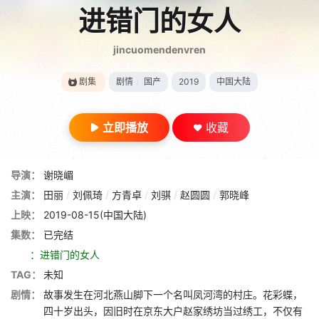
进错门的女人
jincuomendenvren
剧集
剧情
/
国产
2019
中国大陆
立即播放
收藏
导演：
谢晓嵋
主演：
田丽
/
刘佩琦
/
方青卓
/
刘骐
/
赵圆圆
/
郭晓峰
上映：
2019-08-15(中国大陆)
集数：
已完结
：进错门的女人
TAG：
未知
剧情：
故事发生在河北燕山脚下一个名叫凤河湾的村庄。花彩蝶，
四十岁出头，因旧时在京东大户赵家绣坊当过绣工，不仅有