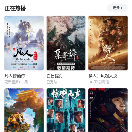
刘旭威
梁永棋
李梦谦
灵感。
南币的使命。1939
正在热播
更多
年
改编自青帷在晋江
改编自行烟烟的同
剧中主要讲述了以
文学城的小说《平
名小说。孟廷辉，
谷一诚（李 崇霄饰
阳公主》。
大平王朝有史以来
演）为代表的冀北
个以女子进士科三
市公安刑警用自己
元及第入翰林院的
的超凡的智慧与过
奇女子。十年前的
人的勇气，屡破奇
她被他从死人堆里
案、勇 擒元凶的故
救出来，蓬头垢面
事，展现了人民警
口齿不清。十年后
察的赤胆忠心 与铁
的她才学满腹、冠
血柔情。该
盖众人，于女子进
凡人修仙传
白日提灯
镖人：风起大漠
士科上大方异彩，
凡人修仙传
白日提灯
镖人：风起大漠
成为了朝
更新至第185集
已完结
HD国语|粤语
钱文青
杨天翔
迪丽热巴
吴京
谢霆锋
杨默
陈飞宇
魏哲鸣
于适
平凡少年韩立
改编自黎青燃小说
&amp;nbsp;大漠之
出生贫困，为了让
《白日提灯》。 &a
上，镖人、官府、
家人过上更好的生
mp;nbsp; &amp;nb
西域五大家族等多
活，自愿前去七玄
sp; &amp;nbsp; &a
方势力盘根错节、
门参加入门考核，
mp;nbsp; &amp;nb
暗潮涌动。“天字第
最终被墨大夫收入
sp; &amp;nbsp; &a
二号逃犯”刀马接下