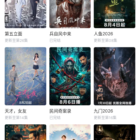
第五立面
兵自风中来
人鱼2026
第五立面
兵自风中来
人鱼2026
更新至第26集
已完结
更新至第08集
奚望
张陆
欧豪
蓝盈莹
刘孜
张开泰
鲁佳妮
丁勇岱
黄杨钿甜
该剧围绕四位建筑
该剧讲述了在396
就读于职业中学培
师展开，讲述了他
旅与陆军步兵学院
训部的花季女生苏
们在中意合作项目
联合举办的小型军
琳（黄杨钿甜
中面对专业挑战与
事演习中，郭子剑
饰），虽自小被父
境外竞争，通过创
因不满演习流于形
母忽视，在艰苦环
新实践实现本土设
式，假传指令要求
境中长大，但她始
计理念突破的故
真打实抗，虽引发
终刻苦学习，憧憬
事。
哗然，却获赏识调
未来。为此，苏琳
任396旅一营营
苦练口语并争取到
天才，女友
民间奇案录
九门2026
天才，女友
民间奇案录
九门2026
长。他激发官兵血
了英文朗诵剧中小
更新至第14集
已完结
更新至第16集
田曦薇
胡一天
古斌
盛少
陈伟霆
陈瑶
性，赢得信任，但
美人鱼的角色，却
赖伟明
张雪菡
曾舜晞
在一次对抗中由于
不想遭到同学马娜
失误，
（段钰 饰
根据素光同同名小
患有妄想症的警察
长沙风云再起之