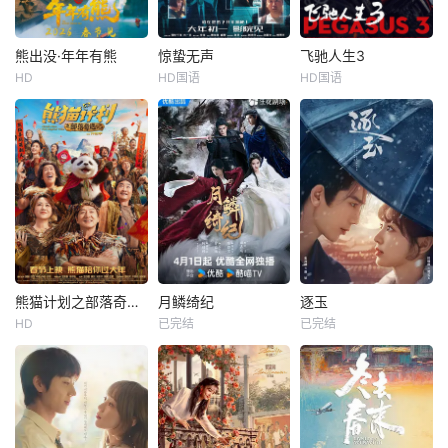
门下。 墨大夫
mp;nbsp; &amp;nb
特殊押镖任务，和
一开始对韩立悉心
sp; &amp;nbsp; &a
同伴一起从西域护
培养、传授医术，
mp;nbsp; &amp;nb
镖远赴长安。不
熊出没·年年有熊
惊蛰无声
飞驰人生3
熊出没·年年有熊
惊蛰无声
飞驰人生3
让韩立对他非常感
sp; &amp;nbsp;
料，他们的护送对
HD
HD国语
HD国语
张秉君
张伟
易烊千玺
沈腾
尹正
激，但随着一同入
象竟是“天字第一号
谭笑
朱一龙
宋佳
黄景瑜
门的弟子张铁失
逃犯”知世郎……天
踪，韩立才
&amp;nbsp;熊大曾
&amp;nbsp;你看不
&amp;nbsp;巴音布
是森林里的“老大
见的地方，谍战从
鲁克最后一站收官
哥”，直到一个不速
未停止交锋！我国
后，张驰（沈腾
之客到来，它将自
最新战机的涉密信
饰）受邀作为车队
己神力传给了熊
息外泄，国家安全
主教练征战全新赛
强，熊大变成了三
面临威胁，国安小
事“沐尘100拉力
人组合内能力最弱
组迅速行动抓捕间
赛”，“野生车手”走
者。为了改变现
谍，在信任与背叛
上国际舞台！面对
状，他步入了反派
的漩涡中，一场惊
高手如云的全新赛
熊猫计划之部落奇遇记
月鳞绮纪
逐玉
熊猫计划之部落奇遇记
月鳞绮纪
逐玉
陷阱，引发了毁天
心博弈悄然上
道，孙宇强（尹正
HD
已完结
已完结
成龙
马丽
鞠婧祎
曾舜晞
田曦薇
张凌赫
灭地的危机......
演……
饰）、记星（张本
乔杉
陈都灵
任豪
煜 饰）一如既
&amp;nbsp;神秘部
露芜衣是神秘组织
该剧改编自晋江文
落规矩离奇，怪事
无相月最小的九尾
学城团子来袭的小
接连不断！？熊猫
狐，性格活泼，狡
说《逐玉》。讲述
胡胡和国际巨星Ja
黠。在寻找大妖小
了屠户女樊长玉