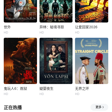
列血腥谋杀案的过
人，以应对刚刚去
和依依，被迫出手
程中，他面临着来
世的妻子的去世。
击杀黑帮一伙而暴
自超自然界的威
为了创造一个真正
露身份。幕后黑手
胁。为了维护两个
有知觉的伴侣，他
向爷派杀手左轮抓
世界的平衡，他必
无意中把一个无害
住母女二人要挟并
须与精灵之王展开
的爱情机器人变成
引出老吴。老吴救
世外
异林：秘境寻踪
让爱回家2026
世外
异林：秘境寻踪
让爱回家2026
一场激烈的战斗。
了一个致命的灵魂
人不及受伤被捕，
HD
HD
HD
钟雪莹
蔡晓童
未知
未知
伴侣。
母女二人一死一
张继聪
伤。后药铺老板娘
当代其他 申报单
...
梅姨只身救
人死后，轮回之
位：东旗时代（北
前，亡魂会来到一
京）影视文化传媒
处奇异之地——“世
有限公司
外”。灵守日复一日
引领亡魂去投胎，
直至一天，灵守小
鬼遇上了不愿转世
的小妹，让不懂人
类情感的小鬼看到
鬼玩人6：炼狱
疑婴夜生
无界之环
鬼玩人6：炼狱
疑婴夜生
无界之环
了不再一样的“世
HD
HD
HD
索海拉·雅各布
塞迪·哈拉
尼尔·马斯克尔
外”。
亨特·杜汉
鲁伯特·格林特
艾略特·提特恩索
正在热播
更多
卢西安·布坎南
帕梅拉·托拉
卢克·提特恩索