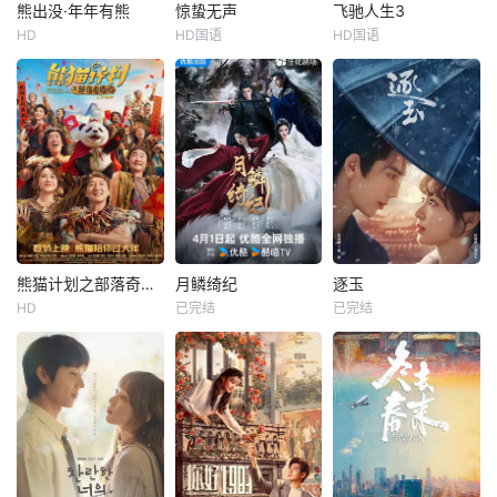
培养、传授医术，
mp;nbsp; &amp;nb
镖远赴长安。不
熊出没·年年有熊
惊蛰无声
飞驰人生3
熊出没·年年有熊
惊蛰无声
飞驰人生3
让韩立对他非常感
sp; &amp;nbsp;
料，他们的护送对
HD
HD国语
HD国语
张秉君
张伟
易烊千玺
沈腾
尹正
激，但随着一同入
象竟是“天字第一号
谭笑
朱一龙
宋佳
黄景瑜
门的弟子张铁失
逃犯”知世郎……天
踪，韩立才
&amp;nbsp;熊大曾
&amp;nbsp;你看不
&amp;nbsp;巴音布
是森林里的“老大
见的地方，谍战从
鲁克最后一站收官
哥”，直到一个不速
未停止交锋！我国
后，张驰（沈腾
之客到来，它将自
最新战机的涉密信
饰）受邀作为车队
己神力传给了熊
息外泄，国家安全
主教练征战全新赛
强，熊大变成了三
面临威胁，国安小
事“沐尘100拉力
人组合内能力最弱
组迅速行动抓捕间
赛”，“野生车手”走
者。为了改变现
谍，在信任与背叛
上国际舞台！面对
状，他步入了反派
的漩涡中，一场惊
高手如云的全新赛
熊猫计划之部落奇遇记
月鳞绮纪
逐玉
熊猫计划之部落奇遇记
月鳞绮纪
逐玉
陷阱，引发了毁天
心博弈悄然上
道，孙宇强（尹正
HD
已完结
已完结
成龙
马丽
鞠婧祎
曾舜晞
田曦薇
张凌赫
灭地的危机......
演……
饰）、记星（张本
乔杉
陈都灵
任豪
煜 饰）一如既
&amp;nbsp;神秘部
露芜衣是神秘组织
该剧改编自晋江文
落规矩离奇，怪事
无相月最小的九尾
学城团子来袭的小
接连不断！？熊猫
狐，性格活泼，狡
说《逐玉》。讲述
胡胡和国际巨星Ja
黠。在寻找大妖小
了屠户女樊长玉
ckie（成龙 饰）意
唯的任务中，她潜
（田曦薇 饰）与落
外穿越进入与世隔
入了洛安韦府，然
难侯爷谢征（张凌